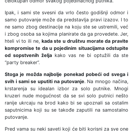
celokupan odmor svakog pojedinačnog putnika.
Ipak, i sami ste svesni da vrlo često godišnji odmor i
samo putovanje može da predstavlja pravi izazov. I to
ne samo zbog destinacije na koju ste se ustremili, već
i zbog osoba sa kojima planirate da ga provedete. Jer,
hteli vi to ili ne,
kada ste u društvu morate da pravite
kompromise te da u pojedinim situacijama odstupite
od sopstvenih želja
kako vas ne bi optužili da ste
“party breaker”.
Stoga je možda najbolje ponekad pobeći od svega i
svih i sami se uputiti na putovanje
. Na mnogo načina,
krstarenja su idealan izbor za solo putnike. Mnogi
kruzeri nude mogućnost da se svi solo putnici nešto
ranije ukrcaju na brod kako bi se upoznali sa ostalim
saputnicima koji su se takođe zaputili na samostalno
putovanje.
Pred vama su neki saveti koji će biti korisni za sve one