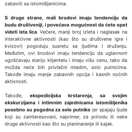
zabaviti sa istomišljenicima.
S druge strane, mali brodovi imaju tendenciju da
budu društveniji, i povećava mogućnost da ćete opet
videti ista lica
. Večere, manji broj izleta i naglasak na
interaktivne aktivnosti (kao što su društvene igre i
kvizovi) pogoduju susretu sa ljudima i druženju.
Međutim, ovi brodovi imaju tendenciju da uglavnom
ugošćavaju stariju klijentelu i imaju višu cenu, tako da
možda neće biti privlačni mladim, solo putnicima.
Takođe imaju manje zabavnih opcija i kasnih noćnih
aktivnosti.
Takođe,
ekspedicijska krstarenja, sa svojim
ekskurzijama i intimnim zajednicama istomišljenika
posebno su pogodna za solo putnike
jer spajaju ljude
koji su zainteresovani, naprimer, za prirodu ili neke
druge aktivnosti kao što su planinarenje ili kajak.