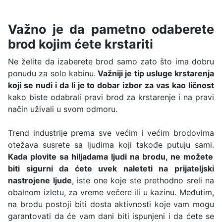
Važno je da pametno odaberete
brod kojim ćete krstariti
Ne želite da izaberete brod samo zato što ima dobru
ponudu za solo kabinu.
Važniji je tip usluge krstarenja
koji se nudi i da li je to dobar izbor za vas kao ličnost
kako biste odabrali pravi brod za krstarenje i na pravi
način uživali u svom odmoru.
Trend industrije prema sve većim i većim brodovima
otežava susrete sa ljudima koji takođe putuju sami.
Kada plovite sa hiljadama ljudi na brodu, ne možete
biti sigurni da ćete uvek naleteti na prijateljski
nastrojene ljude
, iste one koje ste prethodno sreli na
obalnom izletu, za vreme večere ili u kazinu. Međutim,
na brodu postoji biti dosta aktivnosti koje vam mogu
garantovati da će vam dani biti ispunjeni i da ćete se