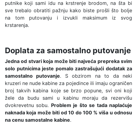
putnike koji sami idu na krstrenje brodom, na šta bi
sve trebalo obratiti pažnju kako biste prošli što bolje
na tom putovanju i izvukli maksimum iz svog
krstarenja.
Doplata za samostalno putovanje
Jedna od stvari koja može biti najveća prepreka svim
solo putnicima jeste pomalo zastrašujući dodatak za
samostalno putovanje
. S obzirom na to da neki
kruzeri ne nude kabine za pojedince ili imaju ograničen
broj takvih kabina koje se brzo popune, svi oni koji
žele da budu sami u kabinu moraju da rezervišu
dvokrevetnu sobu.
Problem je što se tada naplaćuje
naknada koja može biti od 10 do 100 % viša u odnosu
na cenu samostalne kabine
.