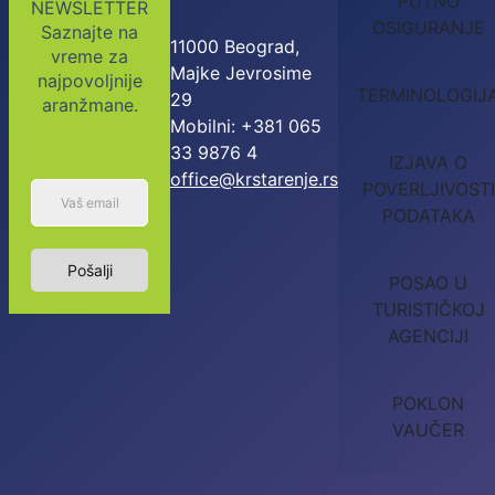
PUTNO
NEWSLETTER
OSIGURANJE
Saznajte na
11000 Beograd,
vreme za
Majke Jevrosime
najpovoljnije
TERMINOLOGIJ
29
aranžmane.
Mobilni: +381 065
33 9876 4
IZJAVA O
office@krstarenje.rs
POVERLJIVOSTI
PODATAKA
Pošalji
POSAO U
TURISTIČKOJ
AGENCIJI
POKLON
VAUČER