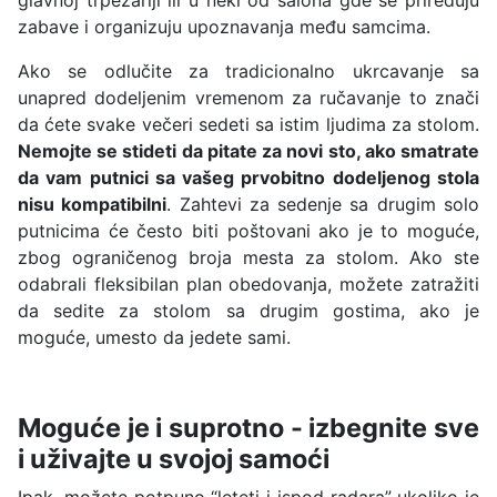
zabave i organizuju upoznavanja među samcima.
Ako se odlučite za tradicionalno ukrcavanje sa
unapred dodeljenim vremenom za ručavanje to znači
da ćete svake večeri sedeti sa istim ljudima za stolom.
Nemojte se stideti da pitate za novi sto, ako smatrate
da vam putnici sa vašeg prvobitno dodeljenog stola
nisu kompatibilni
. Zahtevi za sedenje sa drugim solo
putnicima će često biti poštovani ako je to moguće,
zbog ograničenog broja mesta za stolom. Ako ste
odabrali fleksibilan plan obedovanja, možete zatražiti
da sedite za stolom sa drugim gostima, ako je
moguće, umesto da jedete sami.
Moguće je i suprotno - izbegnite sve
i uživajte u svojoj samoći
Ipak, možete potpuno “leteti i ispod radara” ukoliko je