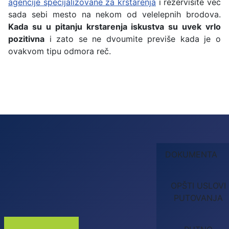
agencije specijalizovane za krstarenja
i rezervišite već
sada sebi mesto na nekom od velelepnih brodova.
Kada su u pitanju krstarenja iskustva su uvek vrlo
pozitivna
i zato se ne dvoumite previše kada je o
ovakvom tipu odmora reč.
DOKUMENTA
OPŠTI USLOVI
PUTOVANJA