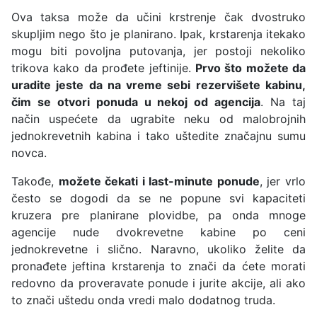
Ova taksa može da učini krstrenje čak dvostruko
skupljim nego što je planirano. Ipak, krstarenja itekako
mogu biti povoljna putovanja, jer postoji nekoliko
trikova kako da prođete jeftinije.
Prvo što možete da
uradite jeste da na vreme sebi rezervišete kabinu,
čim se otvori ponuda u nekoj od agencija
. Na taj
način uspećete da ugrabite neku od malobrojnih
jednokrevetnih kabina i tako uštedite značajnu sumu
novca.
Takođe,
možete čekati i last-minute ponude
, jer vrlo
često se dogodi da se ne popune svi kapaciteti
kruzera pre planirane plovidbe, pa onda mnoge
agencije nude dvokrevetne kabine po ceni
jednokrevetne i slično. Naravno, ukoliko želite da
pronađete jeftina krstarenja to znači da ćete morati
redovno da proveravate ponude i jurite akcije, ali ako
to znači uštedu onda vredi malo dodatnog truda.