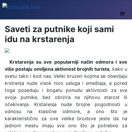
≡
Saveti za putnike koji sami
idu na krstarenja
Krstarenja su sve popularniji način odmora i sve
više postaju omiljena aktivnost brojnih turista
, kako u
svetu tako i kod nas. Veliki kruzeri kojima se obavljaju
krstrenja nude visok nivo usluga i smeštaja, a pored
toga poseduju i bogatu ponudu aktivnosti za sve
svoje putnike, bez obrzira na njihovu starost ili
očekivanja. Krstarenja nude brojne pogodnosti u
odnosu na klasične odmore, a ono što je
karakteristično za ove velike brodove jeste da na
jednom mestu imaju sve ono što je potrebno za