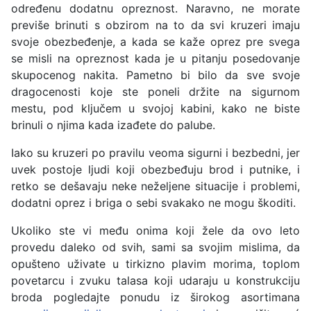
određenu dodatnu opreznost. Naravno, ne morate
previše brinuti s obzirom na to da svi kruzeri imaju
svoje obezbeđenje, a kada se kaže oprez pre svega
se misli na opreznost kada je u pitanju posedovanje
skupocenog nakita. Pametno bi bilo da sve svoje
dragocenosti koje ste poneli držite na sigurnom
mestu, pod ključem u svojoj kabini, kako ne biste
brinuli o njima kada izađete do palube.
Iako su kruzeri po pravilu veoma sigurni i bezbedni, jer
uvek postoje ljudi koji obezbeđuju brod i putnike, i
retko se dešavaju neke neželjene situacije i problemi,
dodatni oprez i briga o sebi svakako ne mogu škoditi.
Ukoliko ste vi među onima koji žele da ovo leto
provedu daleko od svih, sami sa svojim mislima, da
opušteno uživate u tirkizno plavim morima, toplom
povetarcu i zvuku talasa koji udaraju u konstrukciju
broda pogledajte ponudu iz širokog asortimana