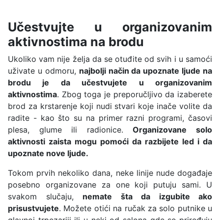
Učestvujte u organizovanim
aktivnostima na brodu
Ukoliko vam nije želja da se otuđite od svih i u samoći
uživate u odmoru,
najbolji način da upoznate ljude na
brodu je da učestvujete u organizovanim
aktivnostima
. Zbog toga je preporučljivo da izaberete
brod za krstarenje koji nudi stvari koje inače volite da
radite - kao što su na primer razni programi, časovi
plesa, glume ili radionice.
Organizovane solo
aktivnosti zaista mogu pomoći da razbijete led i da
upoznate nove ljude.
Tokom prvih nekoliko dana, neke linije nude događaje
posebno organizovane za one koji putuju sami. U
svakom slučaju,
nemate šta da izgubite ako
prisustvujete
. Možete otići na ručak za solo putnike u
glavnoj trpezariji ili u neki od salona gde se priređuju