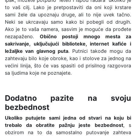
to vaš cilj. Lako je pretpostaviti da oni koji krstare
sami žele da upoznaju druge, ali to nije uvek tačno.
Neki se ukrcavaju samo kako bi pobegli od drugih.
Ako je to vaša namera, sasvim je moguće da prođete
nezapaženo.
Obično postoji mnogo mesta za
sakrivanje, uključujući biblioteke, internet kafiće i
ležaljke van glavnog puta
. Putnici takođe mogu da
zahtevaju bilo koje obroke, kao i stolove za jednog na
većini linija, što će vas spasiti od prisilnog razgovora
sa ljudima koje ne poznajete.
Dodatno pazite na svoju
bezbednost
Ukoliko putujete sami jedna od stvari na koju bi
trebalo da obratite pažnju jeste bezbednost
, s
obzirom na to da samostalno putovanje zahteva