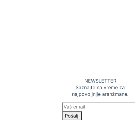
TA Supernova Travel
11000 Beograd, Majke
Jevrosime 29
NEWSLETTER
Telefon: +381 11 33 73
Saznajte na vreme za
183
najpovoljnije aranžmane.
Mobilni: +381 65 8874782
office@supernovatravel.rs
Skype: supernova.travel
Pošalji