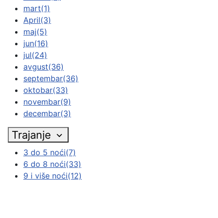
mart
(1)
April
(3)
maj
(5)
jun
(16)
jul
(24)
avgust
(36)
septembar
(36)
oktobar
(33)
novembar
(9)
decembar
(3)
Trajanje
3 do 5 noći
(7)
6 do 8 noći
(33)
9 i više noći
(12)