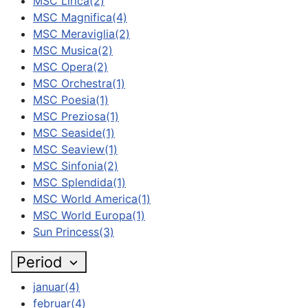
MSC Lirica
(2)
MSC Magnifica
(4)
MSC Meraviglia
(2)
MSC Musica
(2)
MSC Opera
(2)
MSC Orchestra
(1)
MSC Poesia
(1)
MSC Preziosa
(1)
MSC Seaside
(1)
MSC Seaview
(1)
MSC Sinfonia
(2)
MSC Splendida
(1)
MSC World America
(1)
MSC World Europa
(1)
Sun Princess
(3)
Period
januar
(4)
februar
(4)