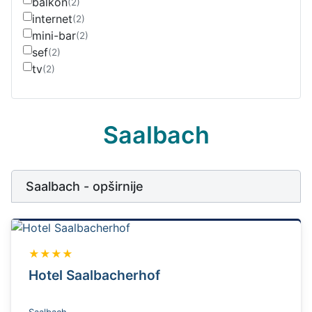
balkon
(2)
internet
(2)
mini-bar
(2)
sef
(2)
tv
(2)
Saalbach
Saalbach - opširnije
★★★★
Hotel Saalbacherhof