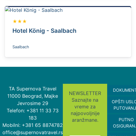
★★★
Hotel König - Saalbach
Saalbach
TA Supernova Travel
DOKUMEN
NEWSLETTER
11000 Beograd, Majke
Saznajte na
OPŠTI USL
Jevrosime 29
vreme za
PUTOVAN
Telefon: +381 11 33 73
najpovoljnije
183
aranžmane.
PUTNO
Mobilni: +381 65 8874782
OSIGURAN
office@supernovatravel.rs