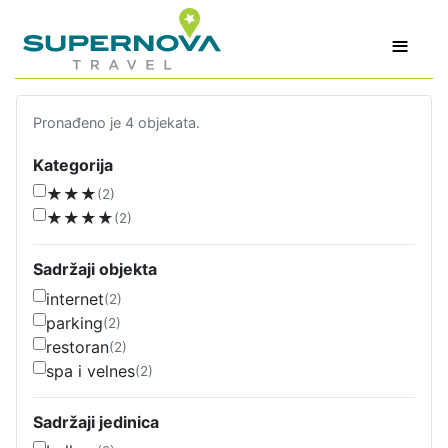
≡
Pronađeno je 4 objekata.
Kategorija
★★★
(2)
★★★★
(2)
Sadržaji objekta
internet
(2)
parking
(2)
restoran
(2)
spa i velnes
(2)
Sadržaji jedinica