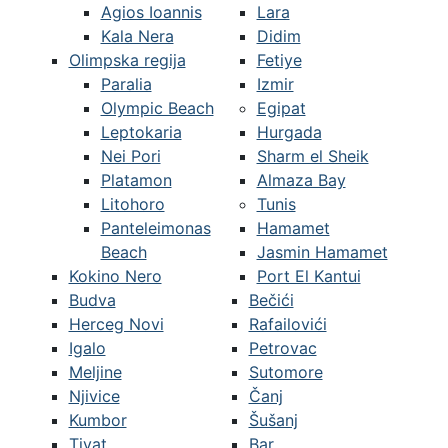
Agios Ioannis
Lara
Kala Nera
Didim
Olimpska regija
Fetiye
Paralia
Izmir
Olympic Beach
Egipat
Leptokaria
Hurgada
Nei Pori
Sharm el Sheik
Platamon
Almaza Bay
Litohoro
Tunis
Panteleimonas
Hamamet
Beach
Jasmin Hamamet
Kokino Nero
Port El Kantui
Budva
Bečići
Herceg Novi
Rafailovići
Igalo
Petrovac
Meljine
Sutomore
Njivice
Čanj
Kumbor
Šušanj
Tivat
Bar