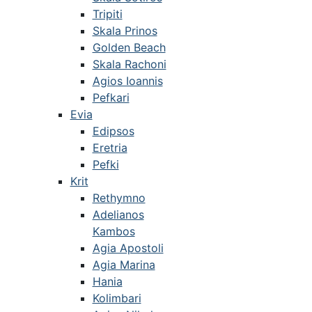
Tripiti
Skala Prinos
Golden Beach
Skala Rachoni
Agios Ioannis
Pefkari
Evia
Edipsos
Eretria
Pefki
Krit
Rethymno
Adelianos
Kambos
Agia Apostoli
Agia Marina
Hania
Kolimbari