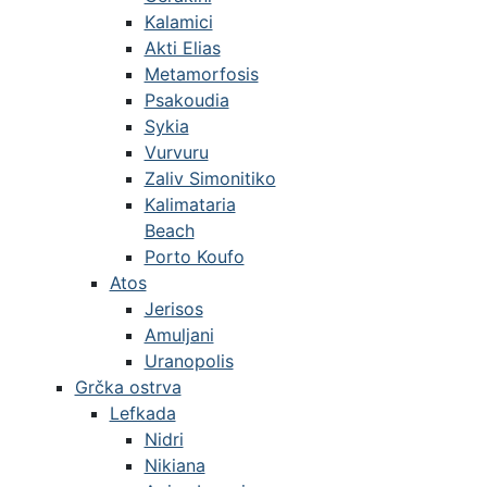
Kalamici
Akti Elias
Metamorfosis
Psakoudia
Sykia
Vurvuru
Zaliv Simonitiko
Kalimataria
Beach
Porto Koufo
Atos
Jerisos
Amuljani
Uranopolis
Grčka ostrva
Lefkada
Nidri
Nikiana