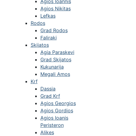
Agios Ioannis
Agios Nikitas
Lefkas
Rodos
Grad Rodos
Faliraki
Skijatos
Agia Paraskevi
Grad Skijatos
Kukunarija
Megali Amos
Krf
Dassia
Grad Krf
Agios Georgios
Agios Gordios
Agios Ioanis
Peristeron
Alikes