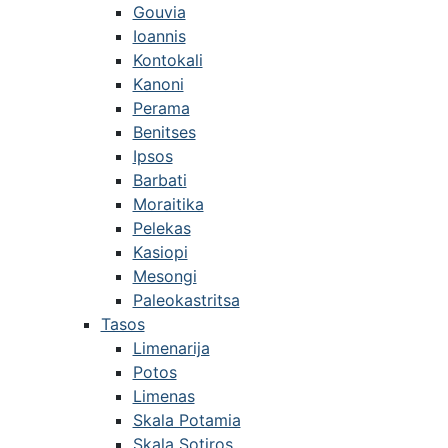
Gouvia
Ioannis
Kontokali
Kanoni
Perama
Benitses
Ipsos
Barbati
Moraitika
Pelekas
Kasiopi
Mesongi
Paleokastritsa
Tasos
Limenarija
Potos
Limenas
Skala Potamia
Skala Sotiros