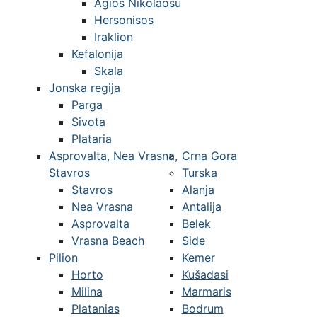
Agios Nikolaosu
Hersonisos
Iraklion
Kefalonija
Skala
Jonska regija
Parga
Sivota
Plataria
Asprovalta, Nea Vrasna,
Crna Gora
Stavros
Turska
Stavros
Alanja
Nea Vrasna
Antalija
Asprovalta
Belek
Vrasna Beach
Side
Pilion
Kemer
Horto
Kušadasi
Milina
Marmaris
Platanias
Bodrum