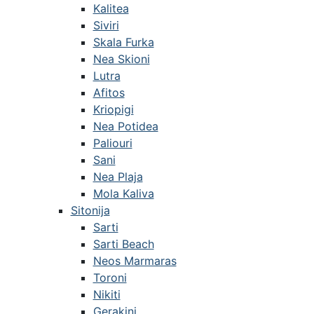
Kalitea
Siviri
Skala Furka
Nea Skioni
Lutra
Afitos
Kriopigi
Nea Potidea
Paliouri
Sani
Nea Plaja
Mola Kaliva
Sitonija
Sarti
Sarti Beach
Neos Marmaras
Toroni
Nikiti
Gerakini