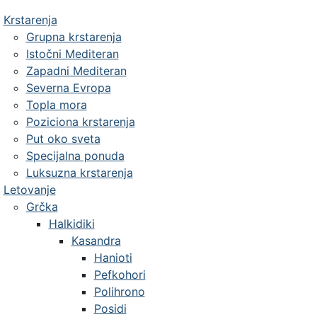
Krstarenja
Grupna krstarenja
Istočni Mediteran
Zapadni Mediteran
Severna Evropa
Topla mora
Poziciona krstarenja
Put oko sveta
Specijalna ponuda
Luksuzna krstarenja
Letovanje
Grčka
Halkidiki
Kasandra
Hanioti
Pefkohori
Polihrono
Posidi