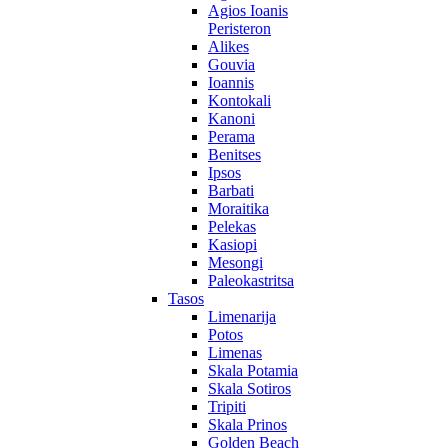
Agios Ioanis
Peristeron
Alikes
Gouvia
Ioannis
Kontokali
Kanoni
Perama
Benitses
Ipsos
Barbati
Moraitika
Pelekas
Kasiopi
Mesongi
Paleokastritsa
Tasos
Limenarija
Potos
Limenas
Skala Potamia
Skala Sotiros
Tripiti
Skala Prinos
Golden Beach