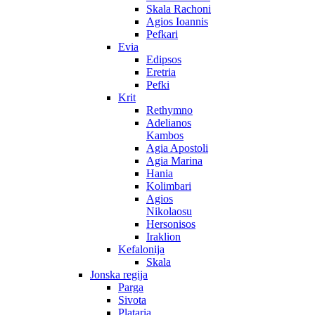
Skala Rachoni
Agios Ioannis
Pefkari
Evia
Edipsos
Eretria
Pefki
Krit
Rethymno
Adelianos
Kambos
Agia Apostoli
Agia Marina
Hania
Kolimbari
Agios
Nikolaosu
Hersonisos
Iraklion
Kefalonija
Skala
Jonska regija
Parga
Sivota
Plataria