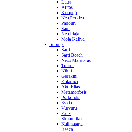
Lutra
Afitos
Kriopigi
Nea Potidea
Paliouri
Sani
Nea Plaja
Mola Kaliva
Sitonija
Sarti
Sarti Beach
Neos Marmaras
Toroni
Nikiti
Gerakini
Kalamici
Akti Elias
Metamorfosis
Psakoudia
Sykia
Vurvuru
Zaliv
Simonitiko
Kalimataria
Beach