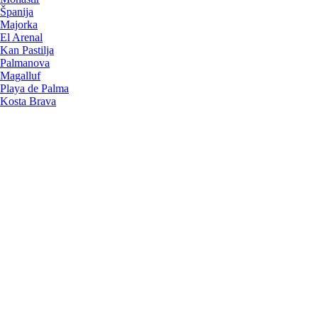
Španija
Majorka
El Arenal
Kan Pastilja
Palmanova
Magalluf
Playa de Palma
Kosta Brava