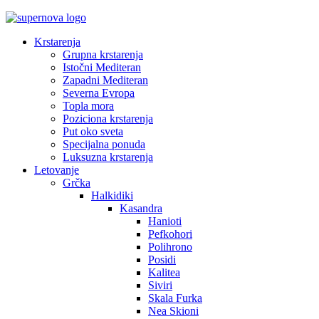
Krstarenja
Grupna krstarenja
Istočni Mediteran
Zapadni Mediteran
Severna Evropa
Topla mora
Poziciona krstarenja
Put oko sveta
Specijalna ponuda
Luksuzna krstarenja
Letovanje
Grčka
Halkidiki
Kasandra
Hanioti
Pefkohori
Polihrono
Posidi
Kalitea
Siviri
Skala Furka
Nea Skioni