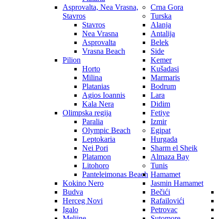
Asprovalta, Nea Vrasna,
Crna Gora
Stavros
Turska
Stavros
Alanja
Nea Vrasna
Antalija
Asprovalta
Belek
Vrasna Beach
Side
Pilion
Kemer
Horto
Kušadasi
Milina
Marmaris
Platanias
Bodrum
Agios Ioannis
Lara
Kala Nera
Didim
Olimpska regija
Fetiye
Paralia
Izmir
Olympic Beach
Egipat
Leptokaria
Hurgada
Nei Pori
Sharm el Sheik
Platamon
Almaza Bay
Litohoro
Tunis
Panteleimonas Beach
Hamamet
Kokino Nero
Jasmin Hamamet
Budva
Bečići
Herceg Novi
Rafailovići
Igalo
Petrovac
Meljine
Sutomore