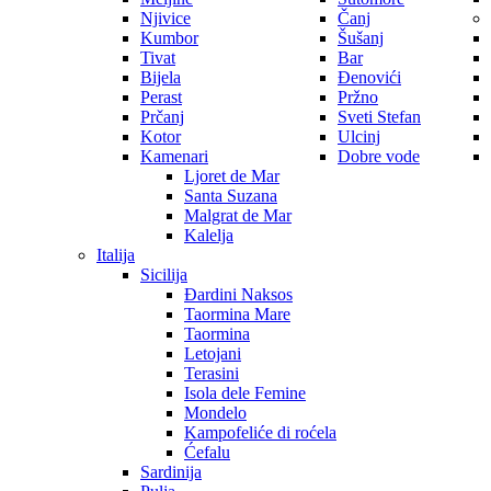
Njivice
Čanj
Kumbor
Šušanj
Tivat
Bar
Bijela
Đenovići
Perast
Pržno
Prčanj
Sveti Stefan
Kotor
Ulcinj
Kamenari
Dobre vode
Ljoret de Mar
Santa Suzana
Malgrat de Mar
Kalelja
Italija
Sicilija
Đardini Naksos
Taormina Mare
Taormina
Letojani
Terasini
Isola dele Femine
Mondelo
Kampofeliće di roćela
Ćefalu
Sardinija