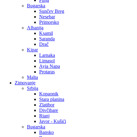
Pulja
Bugarska
Sunčev Breg
Nesebar
Primorsko
Albanija
Ksamil
Saranda
Drač
Kipar
Larnaka
Limasol
Ayia Napa
Protaras
Malta
Zimovanje
Srbija
Kopaonik
Stara planina
Zlatibor
Divčibare
Rtanj
Javor - Kušići
Bugarska
Bansko