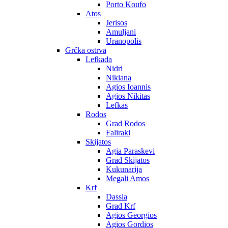
Porto Koufo
Atos
Jerisos
Amuljani
Uranopolis
Grčka ostrva
Lefkada
Nidri
Nikiana
Agios Ioannis
Agios Nikitas
Lefkas
Rodos
Grad Rodos
Faliraki
Skijatos
Agia Paraskevi
Grad Skijatos
Kukunarija
Megali Amos
Krf
Dassia
Grad Krf
Agios Georgios
Agios Gordios