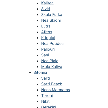
Kalitea
Siviri
Skala Furka
Nea Skioni
Lutra
Afitos
Kriopigi
Nea Potidea
Paliouri
Sani
Nea Plaja
Mola Kaliva
Sitonija
Sarti
Sarti Beach
Neos Marmaras
Toroni
Nikiti
Gerakini