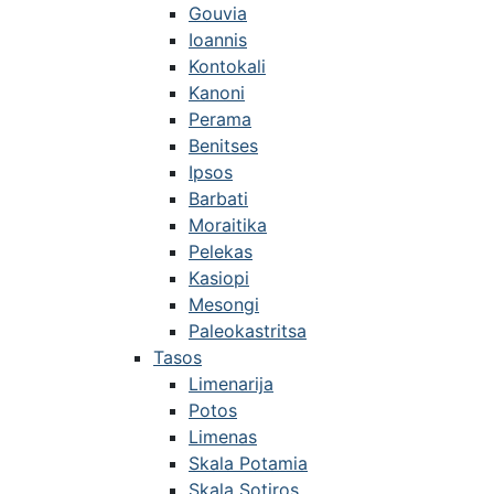
Gouvia
Ioannis
Kontokali
Kanoni
Perama
Benitses
Ipsos
Barbati
Moraitika
Pelekas
Kasiopi
Mesongi
Paleokastritsa
Tasos
Limenarija
Potos
Limenas
Skala Potamia
Skala Sotiros