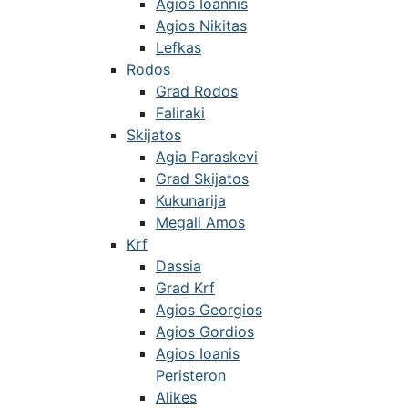
Agios Ioannis
Agios Nikitas
Lefkas
Rodos
Grad Rodos
Faliraki
Skijatos
Agia Paraskevi
Grad Skijatos
Kukunarija
Megali Amos
Krf
Dassia
Grad Krf
Agios Georgios
Agios Gordios
Agios Ioanis
Peristeron
Alikes