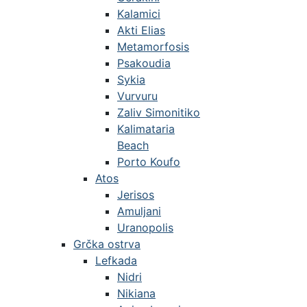
Kalamici
Akti Elias
Metamorfosis
Psakoudia
Sykia
Vurvuru
Zaliv Simonitiko
Kalimataria
Beach
Porto Koufo
Atos
Jerisos
Amuljani
Uranopolis
Grčka ostrva
Lefkada
Nidri
Nikiana