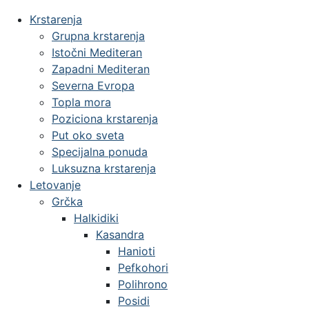
Krstarenja
Grupna krstarenja
Istočni Mediteran
Zapadni Mediteran
Severna Evropa
Topla mora
Poziciona krstarenja
Put oko sveta
Specijalna ponuda
Luksuzna krstarenja
Letovanje
Grčka
Halkidiki
Kasandra
Hanioti
Pefkohori
Polihrono
Posidi