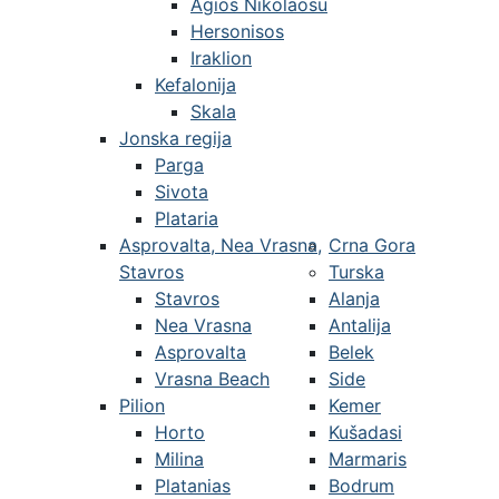
Agios Nikolaosu
Hersonisos
Iraklion
Kefalonija
Skala
Jonska regija
Parga
Sivota
Plataria
Asprovalta, Nea Vrasna,
Crna Gora
Stavros
Turska
Stavros
Alanja
Nea Vrasna
Antalija
Asprovalta
Belek
Vrasna Beach
Side
Pilion
Kemer
Horto
Kušadasi
Milina
Marmaris
Platanias
Bodrum