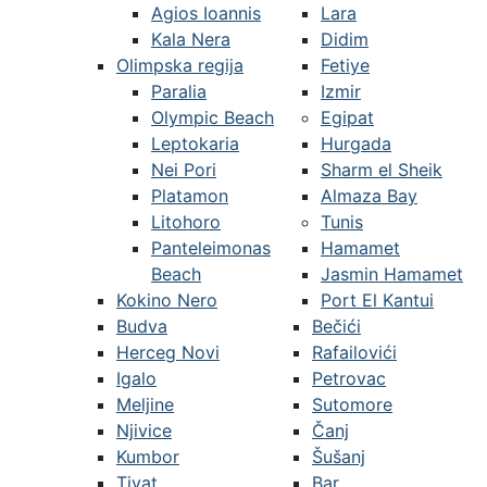
Agios Ioannis
Lara
Kala Nera
Didim
Olimpska regija
Fetiye
Paralia
Izmir
Olympic Beach
Egipat
Leptokaria
Hurgada
Nei Pori
Sharm el Sheik
Platamon
Almaza Bay
Litohoro
Tunis
Panteleimonas
Hamamet
Beach
Jasmin Hamamet
Kokino Nero
Port El Kantui
Budva
Bečići
Herceg Novi
Rafailovići
Igalo
Petrovac
Meljine
Sutomore
Njivice
Čanj
Kumbor
Šušanj
Tivat
Bar