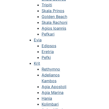
Tripiti
Skala Prinos
Golden Beach
Skala Rachoni
Agios Ioannis
Pefkari
Evia
Edipsos
Eretria
Pefki
Krit
Rethymno
Adelianos
Kambos
Agia Apostoli
Agia Marina
Hania
Kolimbari