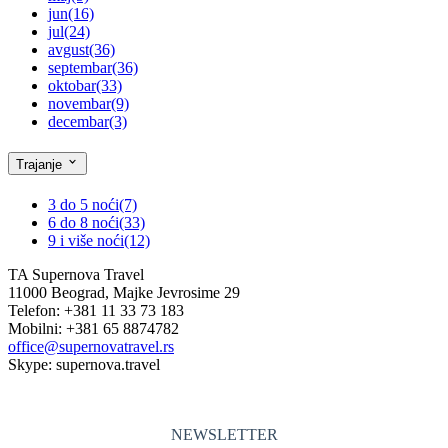
jun
(16)
jul
(24)
avgust
(36)
septembar
(36)
oktobar
(33)
novembar
(9)
decembar
(3)
Trajanje
3 do 5 noći
(7)
6 do 8 noći
(33)
9 i više noći
(12)
TA Supernova Travel
11000 Beograd, Majke Jevrosime 29
Telefon: +381 11 33 73 183
Mobilni: +381 65 8874782
office@supernovatravel.rs
Skype: supernova.travel
NEWSLETTER