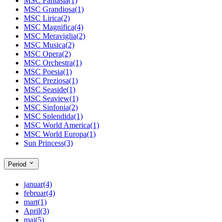
MSC Fantasia
(1)
MSC Grandiosa
(1)
MSC Lirica
(2)
MSC Magnifica
(4)
MSC Meraviglia
(2)
MSC Musica
(2)
MSC Opera
(2)
MSC Orchestra
(1)
MSC Poesia
(1)
MSC Preziosa
(1)
MSC Seaside
(1)
MSC Seaview
(1)
MSC Sinfonia
(2)
MSC Splendida
(1)
MSC World America
(1)
MSC World Europa
(1)
Sun Princess
(3)
Period
januar
(4)
februar
(4)
mart
(1)
April
(3)
maj
(5)