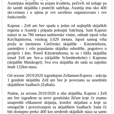
Austrijska skijališta su pojam kvaliteta, počevši od usluge pa
do samih skijališta i pratećih sadržaja. Austrija ima oko 400
ski-centara i u njima je sve savršeno organizovano i sve
funkcioniše.
Kaprun - Zell am See spada u jedan od najlepših skijaških
regiona u Austriji i pripada pokrajni Salcburg. Sam Kaprun
nalazi se na 786 metara nadmorske visine, odmah ispod vrha
Kircštajnhorna, visokog 3.029 metara. Ispod samog vrha
pruža se istoimeno Glečersko skijalište - Kitzsteinhorn,
zanimljivo i vrlo popularno skijaško odredište, pogotovo u
proljeće i leto. Pored Kitzsteinhorna, tu su i bliža skijališta
iznad Zell am See‑a (skijalište Schmittenhohe) i Kapruna
(skijalište Maiskogel). Sva ova skijališta do sada su zajedno
imali 132km staza.
Od sezone 2019/2020 izgradnjom ZellamseeXspress - sekcija
1 gondole skijalištu Zell am See je povezano sa susednim
skijalištem Saalbach (Zalbah).
Naime, za sezonu 2019/2020 u oba skijališta, Kaprun i Zell
am See izgrađene su nove gondolske žičare koje će znatno
unaprediti efikasnost skijanja, komfor skijašam a koje su
omogućile i povezivanjem sa skijalištem Saalbach. Sada če
biti dostupno preko 400 km uređenih skijaških staza sa samo