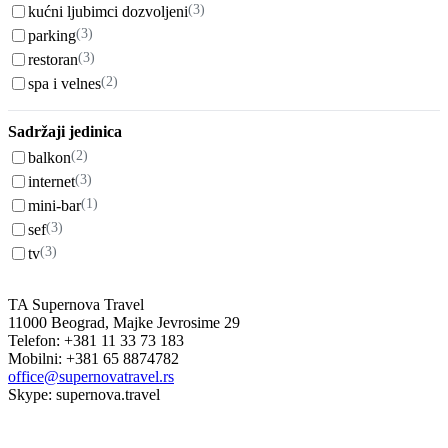
(3)
kućni ljubimci dozvoljeni
(3)
parking
(3)
restoran
(2)
spa i velnes
Sadržaji jedinica
(2)
balkon
(3)
internet
(1)
mini-bar
(3)
sef
(3)
tv
TA Supernova Travel
11000 Beograd, Majke Jevrosime 29
Telefon: +381 11 33 73 183
Mobilni: +381 65 8874782
office@supernovatravel.rs
Skype: supernova.travel