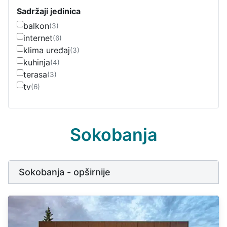
Sadržaji jedinica
balkon
(3)
internet
(6)
klima uređaj
(3)
kuhinja
(4)
terasa
(3)
tv
(6)
Sokobanja
Sokobanja - opširnije