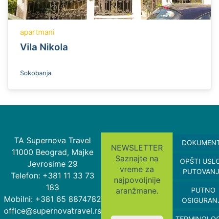
apartmani
Vila Nikola
Sokobanja
TA Supernova Travel
DOKUMEN
NEWSLETTER
11000 Beograd, Majke
Saznajte na
OPŠTI USL
Jevrosime 29
vreme za
PUTOVAN
Telefon: +381 11 33 73
najpovoljnije
183
aranžmane.
PUTNO
Mobilni: +381 65 8874782
OSIGURAN
office@supernovatravel.rs
TERMINOLOG