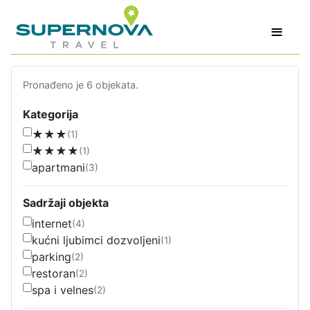
≡
Pronađeno je 6 objekata.
Kategorija
★★★
(1)
★★★★
(1)
apartmani
(3)
Sadržaji objekta
internet
(4)
kućni ljubimci dozvoljeni
(1)
parking
(2)
restoran
(2)
spa i velnes
(2)