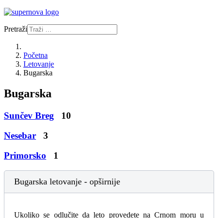
Pretraži
Početna
Letovanje
Bugarska
Bugarska
Sunčev Breg
10
Nesebar
3
Primorsko
1
Bugarska letovanje - opširnije
Ukoliko se odlučite da leto provedete na Crnom moru u