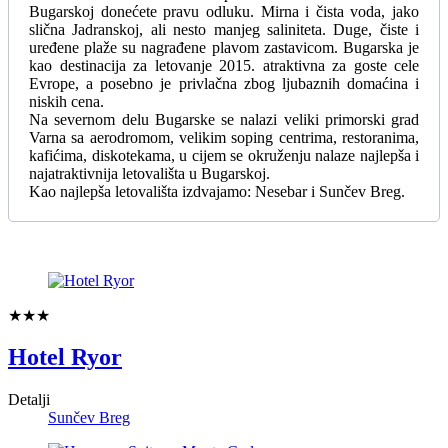
Bugarskoj donećete pravu odluku. Mirna i čista voda, jako
slična Jadranskoj, ali nesto manjeg saliniteta. Duge, čiste i
uređene plaže su nagrađene plavom zastavicom. Bugarska je
kao destinacija za letovanje 2015. atraktivna za goste cele
Evrope, a posebno je privlačna zbog ljubaznih domaćina i
niskih cena.
Na severnom delu Bugarske se nalazi veliki primorski grad
Varna sa aerodromom, velikim soping centrima, restoranima,
kafićima, diskotekama, u cijem se okruženju nalaze najlepša i
najatraktivnija letovališta u Bugarskoj.
Kao najlepša letovališta izdvajamo: Nesebar i Sunčev Breg.
★★★
Hotel Ryor
Detalji
Sunčev Breg