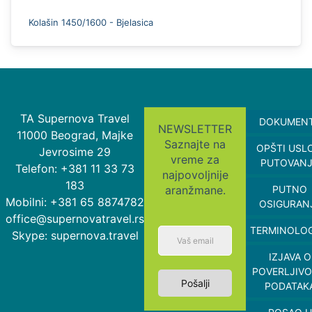
Kolašin 1450/1600 - Bjelasica
TA Supernova Travel
DOKUMEN
NEWSLETTER
11000 Beograd, Majke
Saznajte na
OPŠTI USL
Jevrosime 29
vreme za
PUTOVAN
Telefon: +381 11 33 73
najpovoljnije
183
aranžmane.
PUTNO
Mobilni: +381 65 8874782
OSIGURAN
office@supernovatravel.rs
TERMINOLOG
Skype: supernova.travel
IZJAVA O
POVERLJIVO
Pošalji
PODATAK