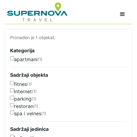
≡
Pronađen je 1 objekat.
Kategorija
apartmani
(1)
Sadržaji objekta
fitnes
(1)
internet
(1)
parking
(1)
restoran
(1)
spa i velnes
(1)
Sadržaji jedinica