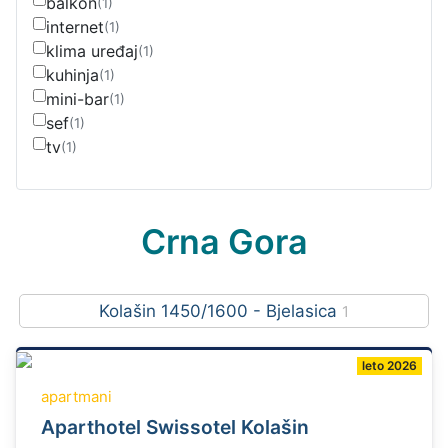
balkon
(1)
internet
(1)
klima uređaj
(1)
kuhinja
(1)
mini-bar
(1)
sef
(1)
tv
(1)
Crna Gora
Kolašin 1450/1600 - Bjelasica
1
leto 2026
apartmani
Aparthotel Swissotel Kolašin