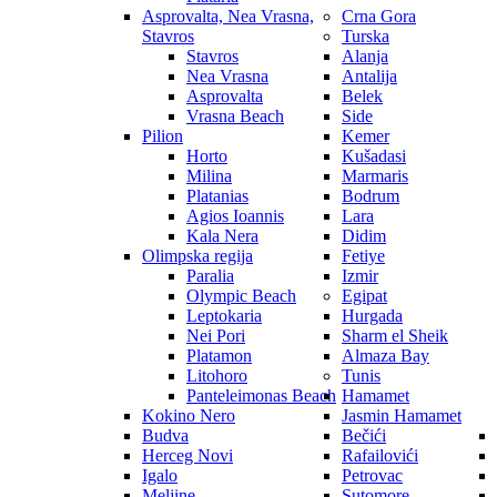
Asprovalta, Nea Vrasna,
Crna Gora
Stavros
Turska
Stavros
Alanja
Nea Vrasna
Antalija
Asprovalta
Belek
Vrasna Beach
Side
Pilion
Kemer
Horto
Kušadasi
Milina
Marmaris
Platanias
Bodrum
Agios Ioannis
Lara
Kala Nera
Didim
Olimpska regija
Fetiye
Paralia
Izmir
Olympic Beach
Egipat
Leptokaria
Hurgada
Nei Pori
Sharm el Sheik
Platamon
Almaza Bay
Litohoro
Tunis
Panteleimonas Beach
Hamamet
Kokino Nero
Jasmin Hamamet
Budva
Bečići
Herceg Novi
Rafailovići
Igalo
Petrovac
Meljine
Sutomore