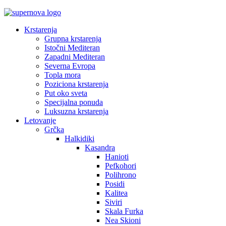
Krstarenja
Grupna krstarenja
Istočni Mediteran
Zapadni Mediteran
Severna Evropa
Topla mora
Poziciona krstarenja
Put oko sveta
Specijalna ponuda
Luksuzna krstarenja
Letovanje
Grčka
Halkidiki
Kasandra
Hanioti
Pefkohori
Polihrono
Posidi
Kalitea
Siviri
Skala Furka
Nea Skioni