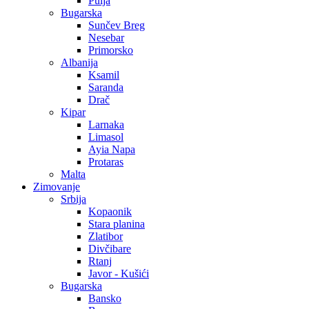
Pulja
Bugarska
Sunčev Breg
Nesebar
Primorsko
Albanija
Ksamil
Saranda
Drač
Kipar
Larnaka
Limasol
Ayia Napa
Protaras
Malta
Zimovanje
Srbija
Kopaonik
Stara planina
Zlatibor
Divčibare
Rtanj
Javor - Kušići
Bugarska
Bansko