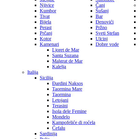
Njivice
Čanj
Kumbor
Šušanj
Tivat
Bar
Bijela
Đenovići
Perast
Pržno
Prčanj
Sveti Stefan
Kotor
Ulcinj
Kamenari
Dobre vode
Ljoret de Mar
Santa Suzana
Malgrat de Mar
Kalelja
Italija
Sicilija
Đardini Naksos
Taormina Mare
Taormina
Letojani
Terasini
Isola dele Femine
Mondelo
Kampofeliće di roćela
Ćefalu
Sardinija