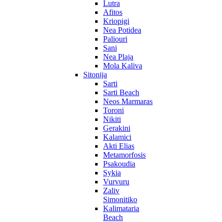
Lutra
Afitos
Kriopigi
Nea Potidea
Paliouri
Sani
Nea Plaja
Mola Kaliva
Sitonija
Sarti
Sarti Beach
Neos Marmaras
Toroni
Nikiti
Gerakini
Kalamici
Akti Elias
Metamorfosis
Psakoudia
Sykia
Vurvuru
Zaliv
Simonitiko
Kalimataria
Beach