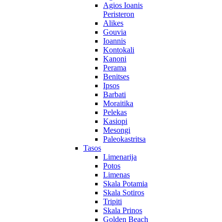
Agios Ioanis
Peristeron
Alikes
Gouvia
Ioannis
Kontokali
Kanoni
Perama
Benitses
Ipsos
Barbati
Moraitika
Pelekas
Kasiopi
Mesongi
Paleokastritsa
Tasos
Limenarija
Potos
Limenas
Skala Potamia
Skala Sotiros
Tripiti
Skala Prinos
Golden Beach