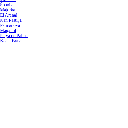
Španija
Majorka
El Arenal
Kan Pastilja
Palmanova
Magalluf
Playa de Palma
Kosta Brava