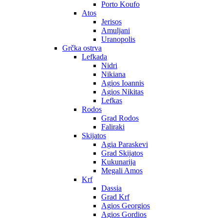
Porto Koufo
Atos
Jerisos
Amuljani
Uranopolis
Grčka ostrva
Lefkada
Nidri
Nikiana
Agios Ioannis
Agios Nikitas
Lefkas
Rodos
Grad Rodos
Faliraki
Skijatos
Agia Paraskevi
Grad Skijatos
Kukunarija
Megali Amos
Krf
Dassia
Grad Krf
Agios Georgios
Agios Gordios