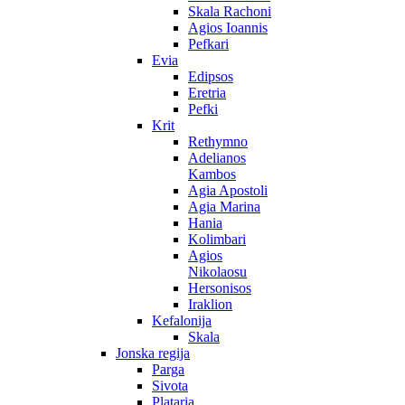
Skala Rachoni
Agios Ioannis
Pefkari
Evia
Edipsos
Eretria
Pefki
Krit
Rethymno
Adelianos
Kambos
Agia Apostoli
Agia Marina
Hania
Kolimbari
Agios
Nikolaosu
Hersonisos
Iraklion
Kefalonija
Skala
Jonska regija
Parga
Sivota
Plataria