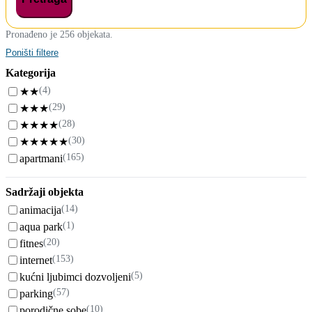
Pronađeno je 256 objekata.
Poništi filtere
Kategorija
(4)
★★
(29)
★★★
(28)
★★★★
(30)
★★★★★
(165)
apartmani
Sadržaji objekta
(14)
animacija
(1)
aqua park
(20)
fitnes
(153)
internet
(5)
kućni ljubimci dozvoljeni
(57)
parking
(10)
porodične sobe