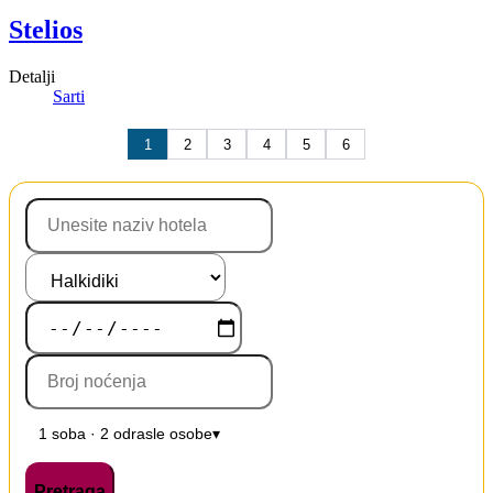
Stelios
Detalji
Sarti
1
2
3
4
5
6
1 soba · 2 odrasle osobe
▾
Pretraga