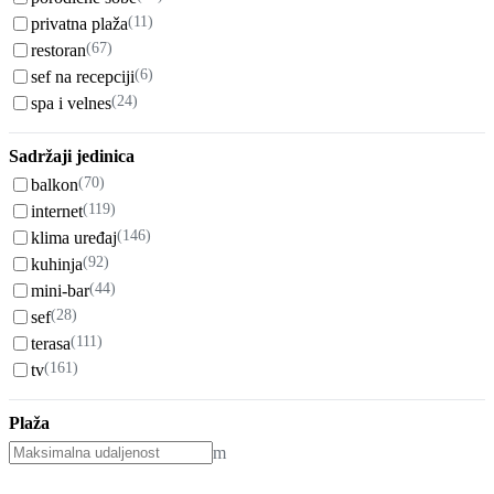
(11)
privatna plaža
(67)
restoran
(6)
sef na recepciji
(24)
spa i velnes
Sadržaji jedinica
(70)
balkon
(119)
internet
(146)
klima uređaj
(92)
kuhinja
(44)
mini-bar
(28)
sef
(111)
terasa
(161)
tv
Plaža
m