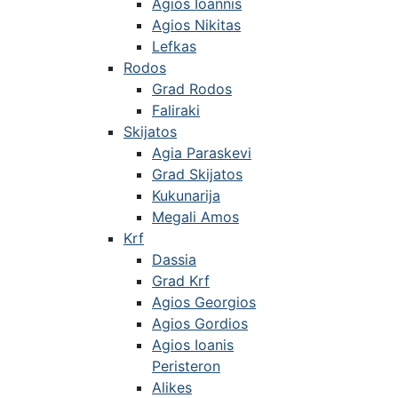
Agios Ioannis
Agios Nikitas
Lefkas
Rodos
Grad Rodos
Faliraki
Skijatos
Agia Paraskevi
Grad Skijatos
Kukunarija
Megali Amos
Krf
Dassia
Grad Krf
Agios Georgios
Agios Gordios
Agios Ioanis
Peristeron
Alikes