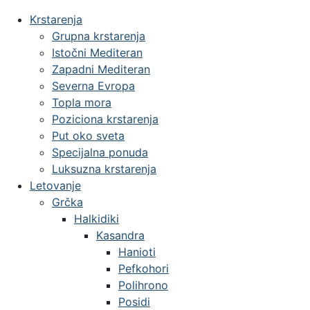
Krstarenja
Grupna krstarenja
Istočni Mediteran
Zapadni Mediteran
Severna Evropa
Topla mora
Poziciona krstarenja
Put oko sveta
Specijalna ponuda
Luksuzna krstarenja
Letovanje
Grčka
Halkidiki
Kasandra
Hanioti
Pefkohori
Polihrono
Posidi