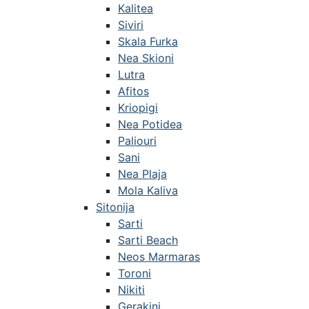
Kalitea
Siviri
Skala Furka
Nea Skioni
Lutra
Afitos
Kriopigi
Nea Potidea
Paliouri
Sani
Nea Plaja
Mola Kaliva
Sitonija
Sarti
Sarti Beach
Neos Marmaras
Toroni
Nikiti
Gerakini