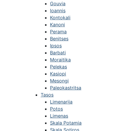
Gouvia
Ioannis
Kontokali
Kanoni
Perama
Benitses
Ipsos
Barbati
Moraitika
Pelekas
Kasiopi
Mesongi
Paleokastritsa
Tasos
Limenarija
Potos
Limenas
Skala Potamia
Skala Sotiros