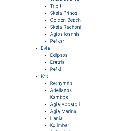
Tripiti
Skala Prinos
Golden Beach
Skala Rachoni
Agios Ioannis
Pefkari
Evia
Edipsos
Eretria
Pefki
Krit
Rethymno
Adelianos
Kambos
Agia Apostoli
Agia Marina
Hania
Kolimbari