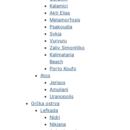
Kalamici
Akti Elias
Metamorfosis
Psakoudia
Sykia
Vurvuru
Zaliv Simonitiko
Kalimataria
Beach
Porto Koufo
Atos
Jerisos
Amuljani
Uranopolis
Grčka ostrva
Lefkada
Nidri
Nikiana