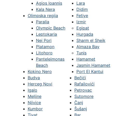
Agios Ioannis
Lara
Kala Nera
Didim
Olimpska regija
Fetiye
Paralia
Izmir
Olympic Beach
Egipat
Leptokaria
Hurgada
Nei Pori
Sharm el Sheik
Platamon
Almaza Bay
Litohoro
Tunis
Panteleimonas
Hamamet
Beach
Jasmin Hamamet
Kokino Nero
Port El Kantui
Budva
Bečići
Herceg Novi
Rafailovići
Igalo
Petrovac
Meljine
Sutomore
Njivice
Čanj
Kumbor
Šušanj
Tivat
Bar