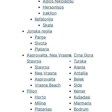
Agios Nikolaosu
Hersonisos
Iraklion
Kefalonija
Skala
Jonska regija
Parga
Sivota
Plataria
Asprovalta, Nea Vrasna,
Crna Gora
Stavros
Turska
Stavros
Alanja
Nea Vrasna
Antalija
Asprovalta
Belek
Vrasna Beach
Side
Pilion
Kemer
Horto
Kušadasi
Milina
Marmaris
Platanias
Bodrum