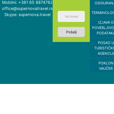
Mobilni: +381 65 8874782
OSIGURAN
office@supernovatravel.rs
TERMINOLOG
Skype: supernova.travel
IZJAVA O
POVERLJIVO
Pošalji
PODATAK
POSAO U
TURISTIČK
AGENCIJI
POKLON
VAUČER