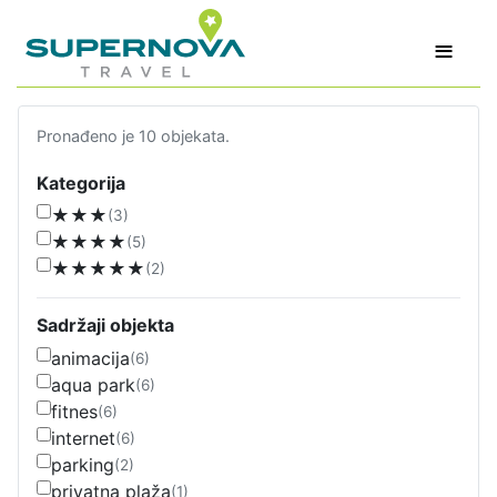
≡
Pronađeno je 10 objekata.
Kategorija
★★★
(3)
★★★★
(5)
★★★★★
(2)
Sadržaji objekta
animacija
(6)
aqua park
(6)
fitnes
(6)
internet
(6)
parking
(2)
privatna plaža
(1)