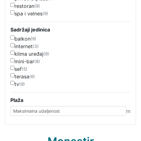
restoran
(9)
spa i velnes
(9)
Sadržaji jedinica
balkon
(9)
internet
(3)
klima uređaj
(9)
mini-bar
(8)
sef
(5)
terasa
(6)
tv
(9)
Plaža
m