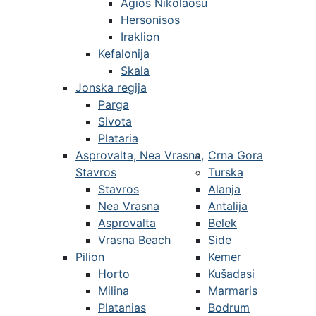
Agios Nikolaosu
Hersonisos
Iraklion
Kefalonija
Skala
Jonska regija
Parga
Sivota
Plataria
Asprovalta, Nea Vrasna,
Crna Gora
Stavros
Turska
Stavros
Alanja
Nea Vrasna
Antalija
Asprovalta
Belek
Vrasna Beach
Side
Pilion
Kemer
Horto
Kušadasi
Milina
Marmaris
Platanias
Bodrum