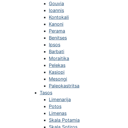
Gouvia
Ioannis
Kontokali
Kanoni
Perama
Benitses
Ipsos
Barbati
Moraitika
Pelekas
Kasiopi
Mesongi
Paleokastritsa
Tasos
Limenarija
Potos
Limenas
Skala Potamia
Skala Sotiros