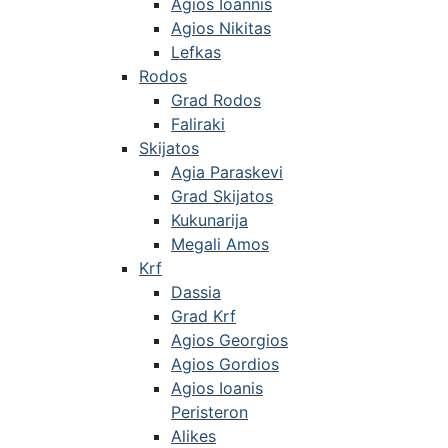
Agios Ioannis
Agios Nikitas
Lefkas
Rodos
Grad Rodos
Faliraki
Skijatos
Agia Paraskevi
Grad Skijatos
Kukunarija
Megali Amos
Krf
Dassia
Grad Krf
Agios Georgios
Agios Gordios
Agios Ioanis
Peristeron
Alikes