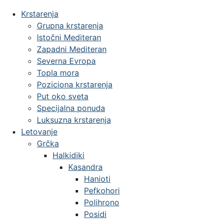
Krstarenja
Grupna krstarenja
Istočni Mediteran
Zapadni Mediteran
Severna Evropa
Topla mora
Poziciona krstarenja
Put oko sveta
Specijalna ponuda
Luksuzna krstarenja
Letovanje
Grčka
Halkidiki
Kasandra
Hanioti
Pefkohori
Polihrono
Posidi