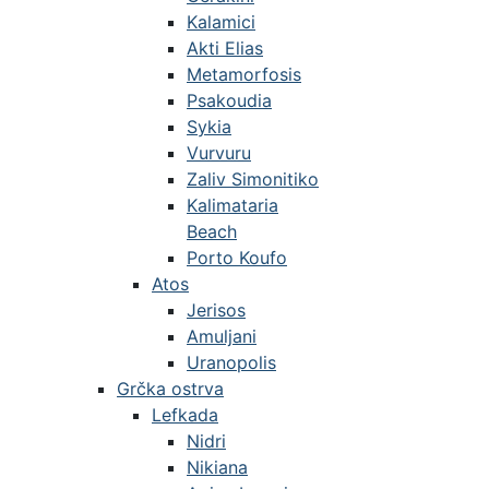
Kalamici
Akti Elias
Metamorfosis
Psakoudia
Sykia
Vurvuru
Zaliv Simonitiko
Kalimataria
Beach
Porto Koufo
Atos
Jerisos
Amuljani
Uranopolis
Grčka ostrva
Lefkada
Nidri
Nikiana