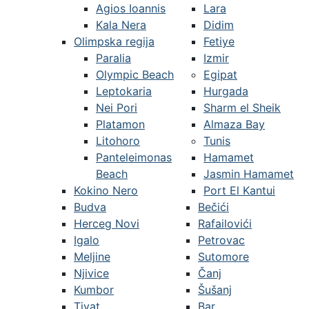
Agios Ioannis
Lara
Kala Nera
Didim
Olimpska regija
Fetiye
Paralia
Izmir
Olympic Beach
Egipat
Leptokaria
Hurgada
Nei Pori
Sharm el Sheik
Platamon
Almaza Bay
Litohoro
Tunis
Panteleimonas
Hamamet
Beach
Jasmin Hamamet
Kokino Nero
Port El Kantui
Budva
Bečići
Herceg Novi
Rafailovići
Igalo
Petrovac
Meljine
Sutomore
Njivice
Čanj
Kumbor
Šušanj
Tivat
Bar