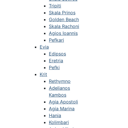
Tripiti
Skala Prinos
Golden Beach
Skala Rachoni
Agios Ioannis
Pefkari
Evia
Edipsos
Eretria
Pefki
Krit
Rethymno
Adelianos
Kambos
Agia Apostoli
Agia Marina
Hania
Kolimbari