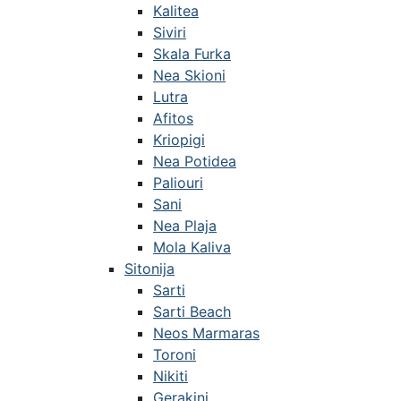
Kalitea
Siviri
Skala Furka
Nea Skioni
Lutra
Afitos
Kriopigi
Nea Potidea
Paliouri
Sani
Nea Plaja
Mola Kaliva
Sitonija
Sarti
Sarti Beach
Neos Marmaras
Toroni
Nikiti
Gerakini