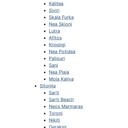
Kalitea
Siviri
Skala Furka
Nea Skioni
Lutra
Afitos
Kriopigi
Nea Potidea
Paliouri
Sani
Nea Plaja
Mola Kaliva
Sitonija
Sarti
Sarti Beach
Neos Marmaras
Toroni
Nikiti
Gerakini