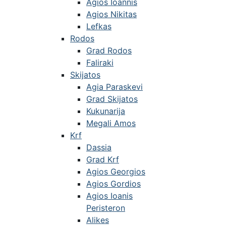
Agios Ioannis
Agios Nikitas
Lefkas
Rodos
Grad Rodos
Faliraki
Skijatos
Agia Paraskevi
Grad Skijatos
Kukunarija
Megali Amos
Krf
Dassia
Grad Krf
Agios Georgios
Agios Gordios
Agios Ioanis
Peristeron
Alikes