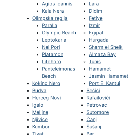
Agios Ioannis
Lara
Kala Nera
Didim
Olimpska regija
Fetiye
Paralia
Izmir
Olympic Beach
Egipat
Leptokaria
Hurgada
Nei Pori
Sharm el Sheik
Platamon
Almaza Bay
Litohoro
Tunis
Panteleimonas
Hamamet
Beach
Jasmin Hamamet
Kokino Nero
Port El Kantui
Budva
Bečići
Herceg Novi
Rafailovići
Igalo
Petrovac
Meljine
Sutomore
Njivice
Čanj
Kumbor
Šušanj
Tivat
Bar