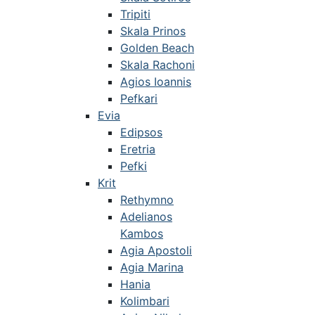
Tripiti
Skala Prinos
Golden Beach
Skala Rachoni
Agios Ioannis
Pefkari
Evia
Edipsos
Eretria
Pefki
Krit
Rethymno
Adelianos
Kambos
Agia Apostoli
Agia Marina
Hania
Kolimbari