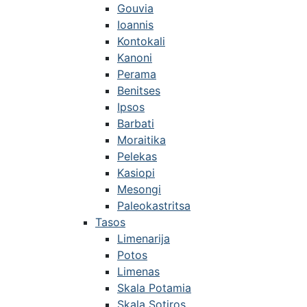
Gouvia
Ioannis
Kontokali
Kanoni
Perama
Benitses
Ipsos
Barbati
Moraitika
Pelekas
Kasiopi
Mesongi
Paleokastritsa
Tasos
Limenarija
Potos
Limenas
Skala Potamia
Skala Sotiros