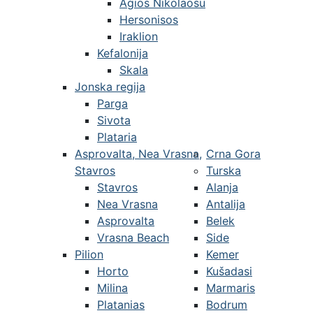
Agios Nikolaosu
Hersonisos
Iraklion
Kefalonija
Skala
Jonska regija
Parga
Sivota
Plataria
Asprovalta, Nea Vrasna,
Crna Gora
Stavros
Turska
Stavros
Alanja
Nea Vrasna
Antalija
Asprovalta
Belek
Vrasna Beach
Side
Pilion
Kemer
Horto
Kušadasi
Milina
Marmaris
Platanias
Bodrum