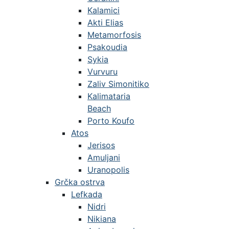
Kalamici
Akti Elias
Metamorfosis
Psakoudia
Sykia
Vurvuru
Zaliv Simonitiko
Kalimataria
Beach
Porto Koufo
Atos
Jerisos
Amuljani
Uranopolis
Grčka ostrva
Lefkada
Nidri
Nikiana