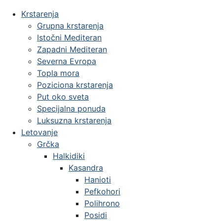
Krstarenja
Grupna krstarenja
Istočni Mediteran
Zapadni Mediteran
Severna Evropa
Topla mora
Poziciona krstarenja
Put oko sveta
Specijalna ponuda
Luksuzna krstarenja
Letovanje
Grčka
Halkidiki
Kasandra
Hanioti
Pefkohori
Polihrono
Posidi