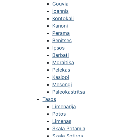
Gouvia
Ioannis
Kontokali
Kanoni
Perama
Benitses
Ipsos
Barbati
Moraitika
Pelekas
Kasiopi
Mesongi
Paleokastritsa
Tasos
Limenarija
Potos
Limenas
Skala Potamia
Skala Sotiros