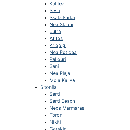
Kalitea
Siviri
Skala Furka
Nea Skioni
Lutra
Afitos
Kriopigi
Nea Potidea
Paliouri
Sani
Nea Plaja
Mola Kaliva
Sitonija
Sarti
Sarti Beach
Neos Marmaras
Toroni
Nikiti
Gerakini