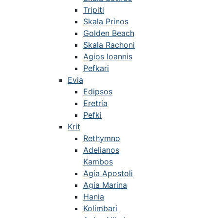
Tripiti
Skala Prinos
Golden Beach
Skala Rachoni
Agios Ioannis
Pefkari
Evia
Edipsos
Eretria
Pefki
Krit
Rethymno
Adelianos
Kambos
Agia Apostoli
Agia Marina
Hania
Kolimbari