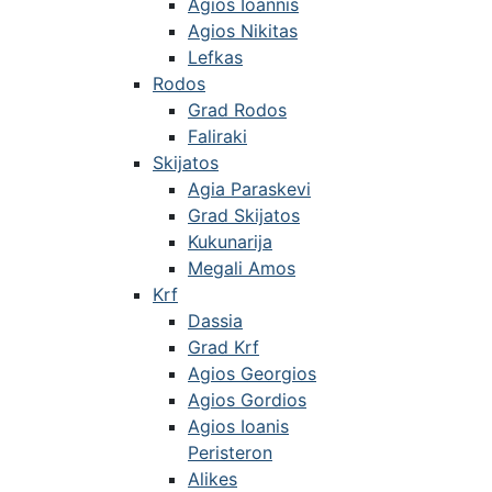
Agios Ioannis
Agios Nikitas
Lefkas
Rodos
Grad Rodos
Faliraki
Skijatos
Agia Paraskevi
Grad Skijatos
Kukunarija
Megali Amos
Krf
Dassia
Grad Krf
Agios Georgios
Agios Gordios
Agios Ioanis
Peristeron
Alikes