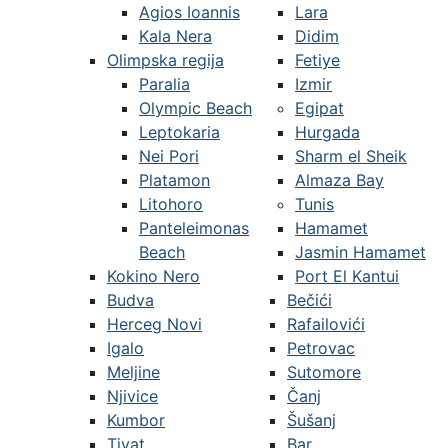
Agios Ioannis
Lara
Kala Nera
Didim
Olimpska regija
Fetiye
Paralia
Izmir
Olympic Beach
Egipat
Leptokaria
Hurgada
Nei Pori
Sharm el Sheik
Platamon
Almaza Bay
Litohoro
Tunis
Panteleimonas
Hamamet
Beach
Jasmin Hamamet
Kokino Nero
Port El Kantui
Budva
Bečići
Herceg Novi
Rafailovići
Igalo
Petrovac
Meljine
Sutomore
Njivice
Čanj
Kumbor
Šušanj
Tivat
Bar