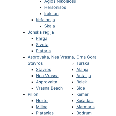
Agios Nikolaosu
Hersonisos
Iraklion
Kefalonija
Skala
Jonska regija
Parga
Sivota
Plataria
Asprovalta, Nea Vrasna,
Crna Gora
Stavros
Turska
Stavros
Alanja
Nea Vrasna
Antalija
Asprovalta
Belek
Vrasna Beach
Side
Pilion
Kemer
Horto
Kušadasi
Milina
Marmaris
Platanias
Bodrum