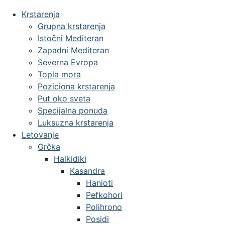
Krstarenja
Grupna krstarenja
Istočni Mediteran
Zapadni Mediteran
Severna Evropa
Topla mora
Poziciona krstarenja
Put oko sveta
Specijalna ponuda
Luksuzna krstarenja
Letovanje
Grčka
Halkidiki
Kasandra
Hanioti
Pefkohori
Polihrono
Posidi