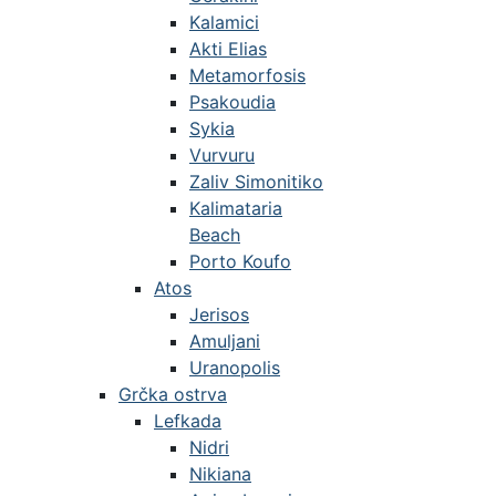
Kalamici
Akti Elias
Metamorfosis
Psakoudia
Sykia
Vurvuru
Zaliv Simonitiko
Kalimataria
Beach
Porto Koufo
Atos
Jerisos
Amuljani
Uranopolis
Grčka ostrva
Lefkada
Nidri
Nikiana