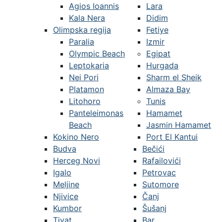
Agios Ioannis
Lara
Kala Nera
Didim
Olimpska regija
Fetiye
Paralia
Izmir
Olympic Beach
Egipat
Leptokaria
Hurgada
Nei Pori
Sharm el Sheik
Platamon
Almaza Bay
Litohoro
Tunis
Panteleimonas
Hamamet
Beach
Jasmin Hamamet
Kokino Nero
Port El Kantui
Budva
Bečići
Herceg Novi
Rafailovići
Igalo
Petrovac
Meljine
Sutomore
Njivice
Čanj
Kumbor
Šušanj
Tivat
Bar