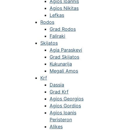
Agios Ioannis
Agios Nikitas
Lefkas
Rodos
Grad Rodos
Faliraki
Skijatos
Agia Paraskevi
Grad Skijatos
Kukunarija
Megali Amos
Krf
Dassia
Grad Krf
Agios Georgios
Agios Gordios
Agios Ioanis
Peristeron
Alikes