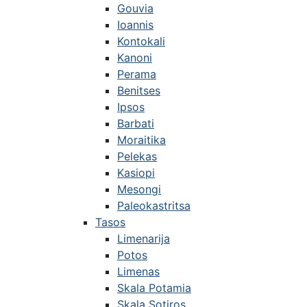
Gouvia
Ioannis
Kontokali
Kanoni
Perama
Benitses
Ipsos
Barbati
Moraitika
Pelekas
Kasiopi
Mesongi
Paleokastritsa
Tasos
Limenarija
Potos
Limenas
Skala Potamia
Skala Sotiros