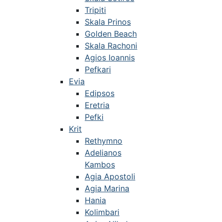
Tripiti
Skala Prinos
Golden Beach
Skala Rachoni
Agios Ioannis
Pefkari
Evia
Edipsos
Eretria
Pefki
Krit
Rethymno
Adelianos
Kambos
Agia Apostoli
Agia Marina
Hania
Kolimbari