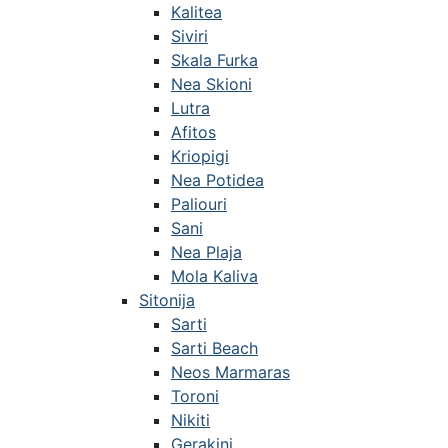
Kalitea
Siviri
Skala Furka
Nea Skioni
Lutra
Afitos
Kriopigi
Nea Potidea
Paliouri
Sani
Nea Plaja
Mola Kaliva
Sitonija
Sarti
Sarti Beach
Neos Marmaras
Toroni
Nikiti
Gerakini