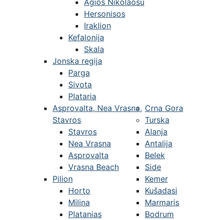
Agios Nikolaosu
Hersonisos
Iraklion
Kefalonija
Skala
Jonska regija
Parga
Sivota
Plataria
Asprovalta, Nea Vrasna,
Crna Gora
Stavros
Turska
Stavros
Alanja
Nea Vrasna
Antalija
Asprovalta
Belek
Vrasna Beach
Side
Pilion
Kemer
Horto
Kušadasi
Milina
Marmaris
Platanias
Bodrum