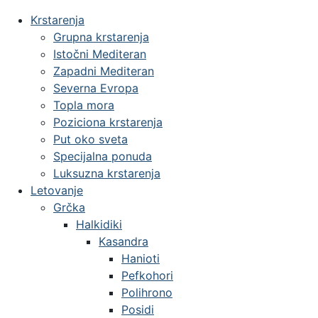
Krstarenja
Grupna krstarenja
Istočni Mediteran
Zapadni Mediteran
Severna Evropa
Topla mora
Poziciona krstarenja
Put oko sveta
Specijalna ponuda
Luksuzna krstarenja
Letovanje
Grčka
Halkidiki
Kasandra
Hanioti
Pefkohori
Polihrono
Posidi