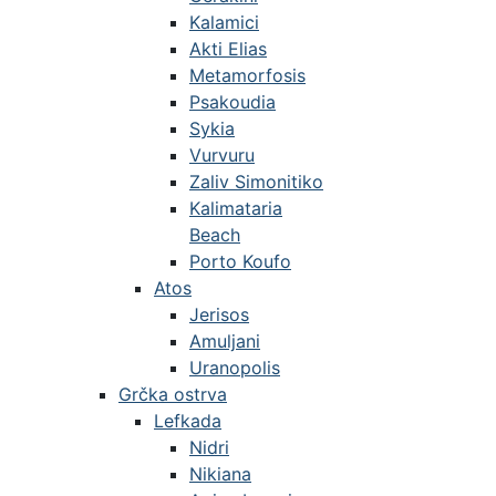
Kalamici
Akti Elias
Metamorfosis
Psakoudia
Sykia
Vurvuru
Zaliv Simonitiko
Kalimataria
Beach
Porto Koufo
Atos
Jerisos
Amuljani
Uranopolis
Grčka ostrva
Lefkada
Nidri
Nikiana