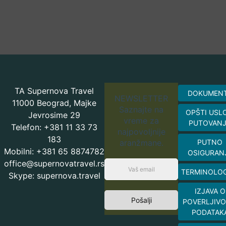
TA Supernova Travel
DOKUMEN
NEWSLETTER
11000 Beograd, Majke
Saznajte na
OPŠTI USL
Jevrosime 29
vreme za
PUTOVAN
Telefon: +381 11 33 73
najpovoljnije
183
aranžmane.
PUTNO
Mobilni: +381 65 8874782
OSIGURAN
office@supernovatravel.rs
TERMINOLOG
Skype: supernova.travel
IZJAVA O
Pošalji
POVERLJIVO
PODATAK