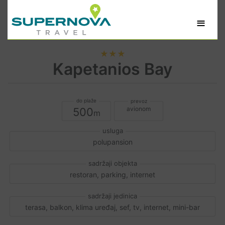
≡
★★★
Kapetanios Bay
avionom
500
polupansion
restoran, parking, internet
terasa, balkon, klima uređaj, sef, tv, internet, mini-bar