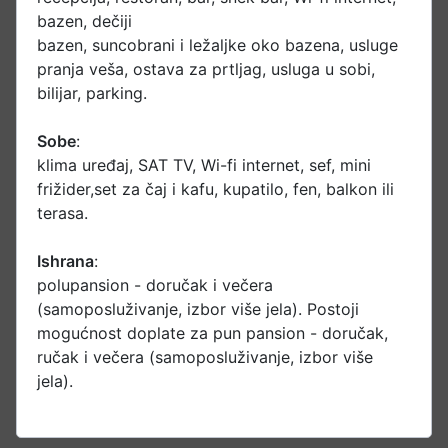
bazen, dečiji
bazen, suncobrani i ležaljke oko bazena, usluge
pranja veša, ostava za prtljag, usluga u sobi,
bilijar, parking.
Sobe
:
klima uređaj, SAT TV, Wi-fi internet, sef, mini
frižider,set za čaj i kafu, kupatilo, fen, balkon ili
terasa.
Ishrana
:
polupansion - doručak i večera
(samoposluživanje, izbor više jela). Postoji
mogućnost doplate za pun pansion - doručak,
ručak i večera (samoposluživanje, izbor više
jela).