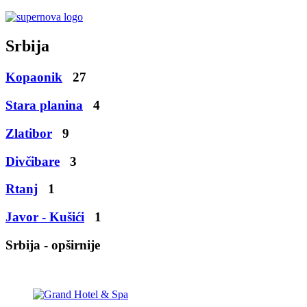
Srbija
Kopaonik
27
Stara planina
4
Zlatibor
9
Divčibare
3
Rtanj
1
Javor - Kušići
1
Srbija - opširnije