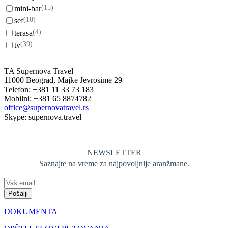
(15)
mini-bar
(10)
sef
(4)
terasa
(39)
tv
TA Supernova Travel
11000 Beograd, Majke Jevrosime 29
Telefon: +381 11 33 73 183
Mobilni: +381 65 8874782
office@supernovatravel.rs
Skype: supernova.travel
NEWSLETTER
Saznajte na vreme za najpovoljnije aranžmane.
Pošalji
DOKUMENTA