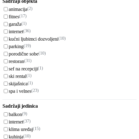
Sadržaji objekta
(2)
animacija
(17)
fitnes
(1)
garaža
(36)
internet
(10)
kućni ljubimci dozvoljeni
(19)
parking
(10)
porodične sobe
(31)
restoran
(1)
sef na recepciji
(1)
ski rental
(1)
skijašnica
(23)
spa i velnes
Sadržaji jedinica
(9)
balkon
(37)
internet
(15)
klima uređaj
(10)
kuhinja