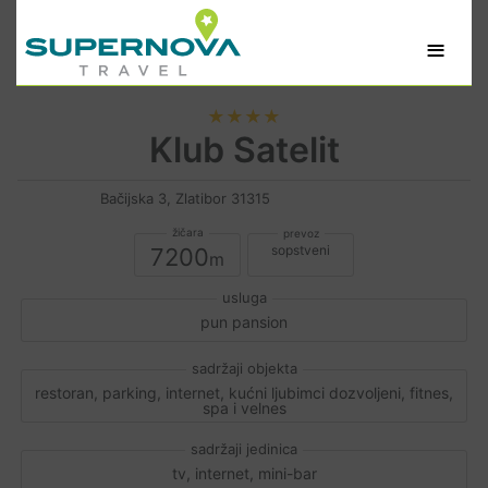
≡
★★★★
Klub Satelit
Bačijska 3, Zlatibor 31315
sopstveni
7200
pun pansion
restoran, parking, internet, kućni ljubimci dozvoljeni, fitnes,
spa i velnes
tv, internet, mini-bar