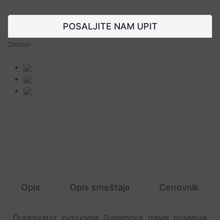
POSALJITE NAM UPIT
Zlatibor
Opis
Opis smeštaja
Cenovnik
Organizator putovanja Supernova travel poseduje