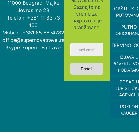
NEWSLETTER
11000 Beograd, Majke
Saznajte na
OPŠTI USL
Jevrosime 29
vreme za
PUTOVAN
Telefon: +381 11 33 73
najpovoljnije
183
aranžmane.
PUTNO
Mobilni: +381 65 8874782
OSIGURAN
office@supernovatravel.rs
TERMINOLOG
Skype: supernova.travel
IZJAVA O
POVERLJIVO
Pošalji
PODATAK
POSAO U
TURISTIČK
AGENCIJI
POKLON
VAUČER