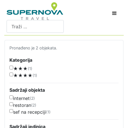
≡
Pretraži
Pronađeno je 2 objekata.
Kategorija
★★★
(1)
★★★★
(1)
Sadržaji objekta
internet
(2)
restoran
(2)
sef na recepciji
(1)
Sadržaji jedinica