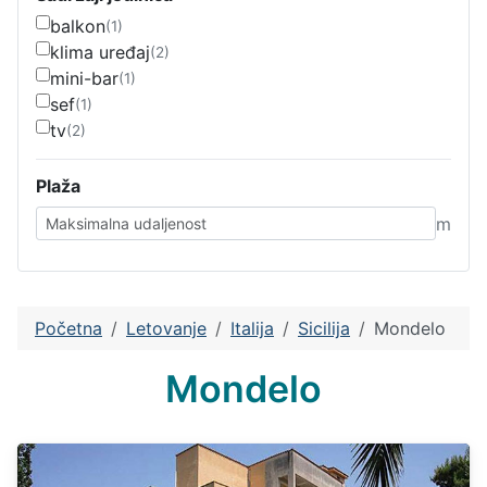
balkon
(1)
klima uređaj
(2)
mini-bar
(1)
sef
(1)
tv
(2)
Plaža
m
Početna
Letovanje
Italija
Sicilija
Mondelo
Mondelo