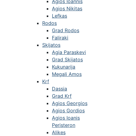
Agios Ioannis
Agios Nikitas
Lefkas
Rodos
Grad Rodos
Faliraki
Skijatos
Agia Paraskevi
Grad Skijatos
Kukunarija
Megali Amos
Krf
Dassia
Grad Krf
Agios Georgios
Agios Gordios
Agios Ioanis
Peristeron
Alikes