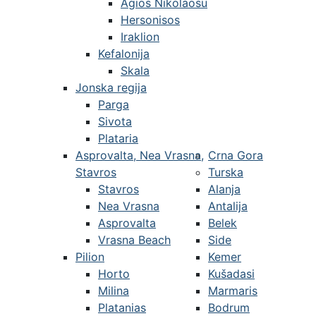
Agios Nikolaosu
Hersonisos
Iraklion
Kefalonija
Skala
Jonska regija
Parga
Sivota
Plataria
Asprovalta, Nea Vrasna,
Crna Gora
Stavros
Turska
Stavros
Alanja
Nea Vrasna
Antalija
Asprovalta
Belek
Vrasna Beach
Side
Pilion
Kemer
Horto
Kušadasi
Milina
Marmaris
Platanias
Bodrum