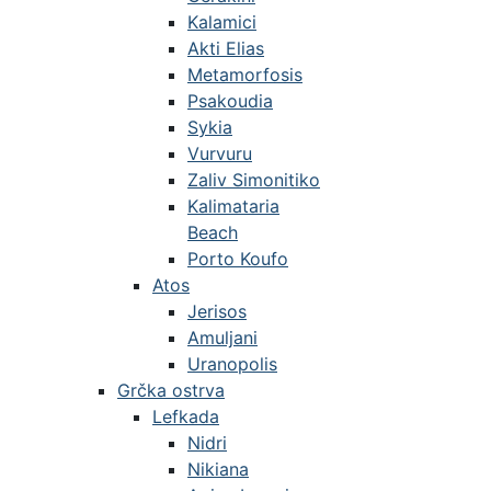
Kalamici
Akti Elias
Metamorfosis
Psakoudia
Sykia
Vurvuru
Zaliv Simonitiko
Kalimataria
Beach
Porto Koufo
Atos
Jerisos
Amuljani
Uranopolis
Grčka ostrva
Lefkada
Nidri
Nikiana