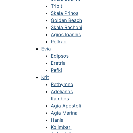
Tripiti
Skala Prinos
Golden Beach
Skala Rachoni
Agios Ioannis
Pefkari
Evia
Edipsos
Eretria
Pefki
Krit
Rethymno
Adelianos
Kambos
Agia Apostoli
Agia Marina
Hania
Kolimbari