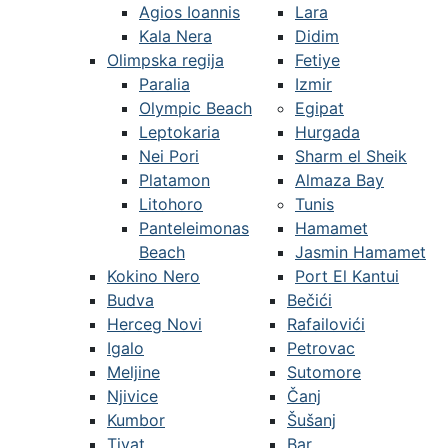
Agios Ioannis
Lara
Kala Nera
Didim
Olimpska regija
Fetiye
Paralia
Izmir
Olympic Beach
Egipat
Leptokaria
Hurgada
Nei Pori
Sharm el Sheik
Platamon
Almaza Bay
Litohoro
Tunis
Panteleimonas
Hamamet
Beach
Jasmin Hamamet
Kokino Nero
Port El Kantui
Budva
Bečići
Herceg Novi
Rafailovići
Igalo
Petrovac
Meljine
Sutomore
Njivice
Čanj
Kumbor
Šušanj
Tivat
Bar