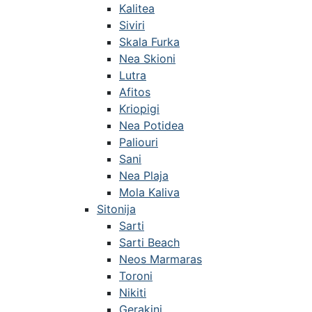
Kalitea
Siviri
Skala Furka
Nea Skioni
Lutra
Afitos
Kriopigi
Nea Potidea
Paliouri
Sani
Nea Plaja
Mola Kaliva
Sitonija
Sarti
Sarti Beach
Neos Marmaras
Toroni
Nikiti
Gerakini