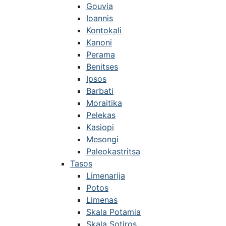
Gouvia
Ioannis
Kontokali
Kanoni
Perama
Benitses
Ipsos
Barbati
Moraitika
Pelekas
Kasiopi
Mesongi
Paleokastritsa
Tasos
Limenarija
Potos
Limenas
Skala Potamia
Skala Sotiros