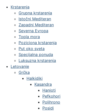
Krstarenja
Grupna krstarenja
Istočni Mediteran
Zapadni Mediteran
Severna Evropa
Topla mora
Poziciona krstarenja
Put oko sveta
Specijalna ponuda
Luksuzna krstarenja
Letovanje
Grčka
Halkidiki
Kasandra
Hanioti
Pefkohori
Polihrono
Posidi