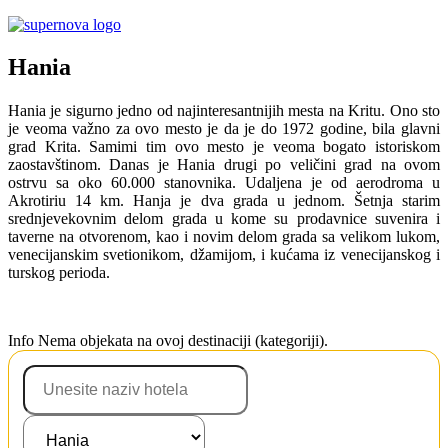
Hania
Hania je sigurno jedno od najinteresantnijih mesta na Kritu. Ono sto
je veoma važno za ovo mesto je da je do 1972 godine, bila glavni
grad Krita. Samimi tim ovo mesto je veoma bogato istoriskom
zaostavštinom. Danas je Hania drugi po veličini grad na ovom
ostrvu sa oko 60.000 stanovnika. Udaljena je od aerodroma u
Akrotiriu 14 km. Hanja je dva grada u jednom. Šetnja starim
srednjevekovnim delom grada u kome su prodavnice suvenira i
taverne na otvorenom, kao i novim delom grada sa velikom lukom,
venecijanskim svetionikom, džamijom, i kućama iz venecijanskog i
turskog perioda.
Info
Nema objekata na ovoj destinaciji (kategoriji).