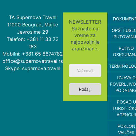
TA Supernova Travel
DOKUMEN
NEWSLETTER
11000 Beograd, Majke
Saznajte na
OPŠTI USL
Jevrosime 29
vreme za
PUTOVAN
Telefon: +381 11 33 73
najpovoljnije
183
aranžmane.
PUTNO
Mobilni: +381 65 8874782
OSIGURAN
office@supernovatravel.rs
TERMINOLOG
Skype: supernova.travel
IZJAVA O
POVERLJIVO
Pošalji
PODATAK
POSAO U
TURISTIČK
AGENCIJI
POKLON
VAUČER