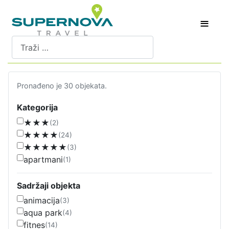
≡
Pretraži
Pronađeno je 30 objekata.
Kategorija
★★★
(2)
★★★★
(24)
★★★★★
(3)
apartmani
(1)
Sadržaji objekta
animacija
(3)
aqua park
(4)
fitnes
(14)