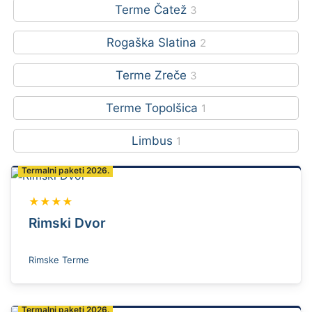
Terme Čatež
3
Rogaška Slatina
2
Terme Zreče
3
Terme Topolšica
1
Limbus
1
Termalni paketi 2026.
★★★★
Rimski Dvor
Rimske Terme
Termalni paketi 2026.