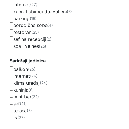
internet
(27)
kućni ljubimci dozvoljeni
(6)
parking
(19)
porodične sobe
(4)
restoran
(25)
sef na recepciji
(2)
spa i velnes
(26)
Sadržaji jedinica
balkon
(25)
internet
(26)
klima uređaj
(24)
kuhinja
(6)
mini-bar
(22)
sef
(21)
terasa
(5)
tv
(27)