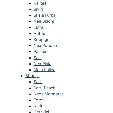
Kalitea
Siviri
Skala Furka
Nea Skioni
Lutra
Afitos
Kriopigi
Nea Potidea
Paliouri
Sani
Nea Plaja
Mola Kaliva
Sitonija
Sarti
Sarti Beach
Neos Marmaras
Toroni
Nikiti
Gerakini