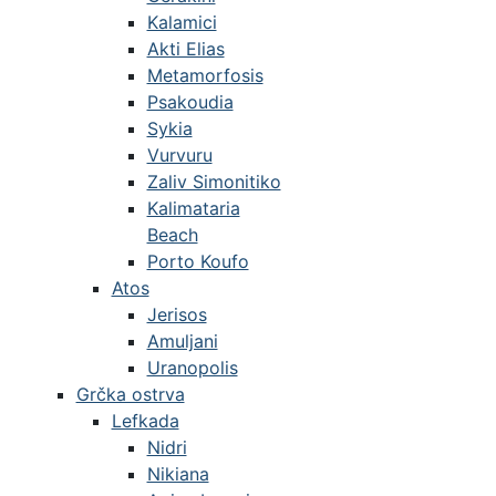
Kalamici
Akti Elias
Metamorfosis
Psakoudia
Sykia
Vurvuru
Zaliv Simonitiko
Kalimataria
Beach
Porto Koufo
Atos
Jerisos
Amuljani
Uranopolis
Grčka ostrva
Lefkada
Nidri
Nikiana