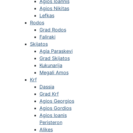
Agios Ioannis
Agios Nikitas
Lefkas
Rodos
Grad Rodos
Faliraki
Skijatos
Agia Paraskevi
Grad Skijatos
Kukunarija
Megali Amos
Krf
Dassia
Grad Krf
Agios Georgios
Agios Gordios
Agios Ioanis
Peristeron
Alikes