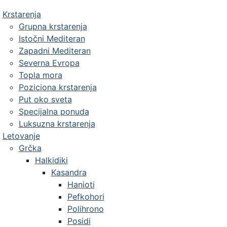
Krstarenja
Grupna krstarenja
Istočni Mediteran
Zapadni Mediteran
Severna Evropa
Topla mora
Poziciona krstarenja
Put oko sveta
Specijalna ponuda
Luksuzna krstarenja
Letovanje
Grčka
Halkidiki
Kasandra
Hanioti
Pefkohori
Polihrono
Posidi