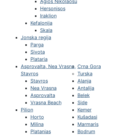
Agios Nikolaosu
Hersonisos
Iraklion
Kefalonija
Skala
Jonska regija
Parga
Sivota
Plataria
Asprovalta, Nea Vrasna,
Crna Gora
Stavros
Turska
Stavros
Alanja
Nea Vrasna
Antalija
Asprovalta
Belek
Vrasna Beach
Side
Pilion
Kemer
Horto
Kušadasi
Milina
Marmaris
Platanias
Bodrum