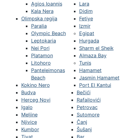
Agios Ioannis
Lara
Kala Nera
Didim
Olimpska regija
Fetiye
Paralia
Izmir
Olympic Beach
Egipat
Leptokaria
Hurgada
Nei Pori
Sharm el Sheik
Platamon
Almaza Bay
Litohoro
Tunis
Panteleimonas
Hamamet
Beach
Jasmin Hamamet
Kokino Nero
Port El Kantui
Budva
Bečići
Herceg Novi
Rafailovići
Igalo
Petrovac
Meljine
Sutomore
Njivice
Čanj
Kumbor
Šušanj
Tivat
Bar