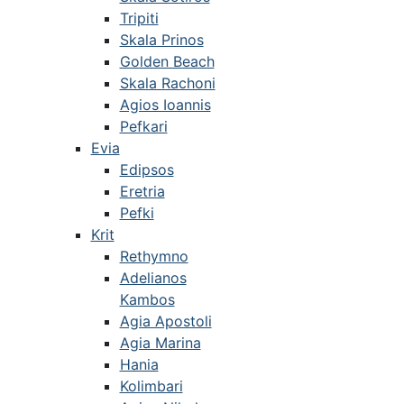
Tripiti
Skala Prinos
Golden Beach
Skala Rachoni
Agios Ioannis
Pefkari
Evia
Edipsos
Eretria
Pefki
Krit
Rethymno
Adelianos
Kambos
Agia Apostoli
Agia Marina
Hania
Kolimbari