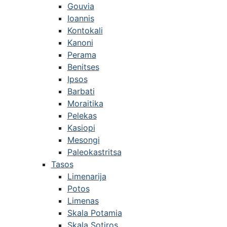
Gouvia
Ioannis
Kontokali
Kanoni
Perama
Benitses
Ipsos
Barbati
Moraitika
Pelekas
Kasiopi
Mesongi
Paleokastritsa
Tasos
Limenarija
Potos
Limenas
Skala Potamia
Skala Sotiros