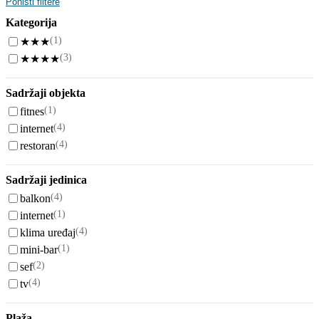
Poništi filtere
Kategorija
(1)
★★★
(3)
★★★★
Sadržaji objekta
(1)
fitnes
(4)
internet
(4)
restoran
Sadržaji jedinica
(4)
balkon
(1)
internet
(4)
klima uređaj
(1)
mini-bar
(2)
sef
(4)
tv
Plaža