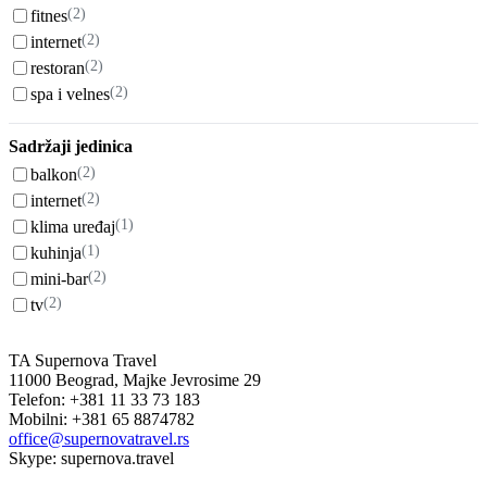
(2)
fitnes
(2)
internet
(2)
restoran
(2)
spa i velnes
Sadržaji jedinica
(2)
balkon
(2)
internet
(1)
klima uređaj
(1)
kuhinja
(2)
mini-bar
(2)
tv
TA Supernova Travel
11000 Beograd, Majke Jevrosime 29
Telefon: +381 11 33 73 183
Mobilni: +381 65 8874782
office@supernovatravel.rs
Skype: supernova.travel