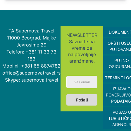
TA Supernova Travel
DOKUMEN
NEWSLETTER
11000 Beograd, Majke
Saznajte na
OPŠTI USL
Jevrosime 29
vreme za
PUTOVAN
Telefon: +381 11 33 73
najpovoljnije
183
aranžmane.
PUTNO
Mobilni: +381 65 8874782
OSIGURAN
office@supernovatravel.rs
TERMINOLOG
Skype: supernova.travel
IZJAVA O
POVERLJIVO
Pošalji
PODATAK
POSAO U
TURISTIČK
AGENCIJI