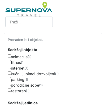
≡
Pretraži
Pronađen je 1 objekat.
Sadržaji objekta
animacija
(1)
fitnes
(1)
internet
(1)
kućni ljubimci dozvoljeni
(1)
parking
(1)
porodične sobe
(1)
restoran
(1)
Sadržaji jedinica