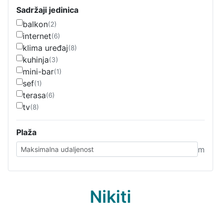
Sadržaji jedinica
balkon
(2)
internet
(6)
klima uređaj
(8)
kuhinja
(3)
mini-bar
(1)
sef
(1)
terasa
(6)
tv
(8)
Plaža
m
Nikiti