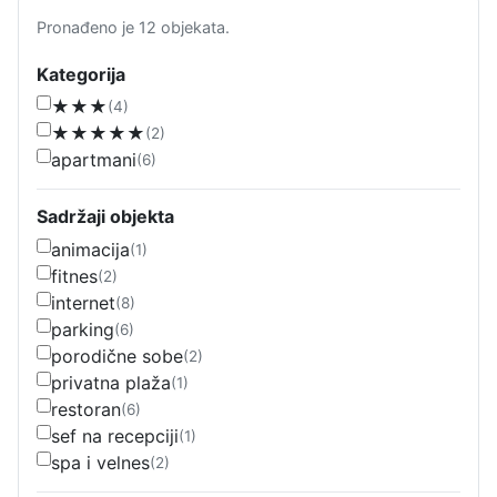
Pronađeno je 12 objekata.
Kategorija
★★★
(4)
★★★★★
(2)
apartmani
(6)
Sadržaji objekta
animacija
(1)
fitnes
(2)
internet
(8)
parking
(6)
porodične sobe
(2)
privatna plaža
(1)
restoran
(6)
sef na recepciji
(1)
spa i velnes
(2)