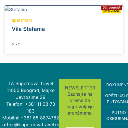
5% popust
leto 2026
apartmani
Vila Stefania
Nikiti
TA Supernova Travel
DOKUMEN
NEWSLETTER
11000 Beograd, Majke
Saznajte na
OPŠTI USL
Jevrosime 29
vreme za
PUTOVAN
Telefon: +381 11 33 73
najpovoljnije
183
aranžmane.
PUTNO
Mobilni: +381 65 8874782
OSIGURAN
office@supernovatravel.rs