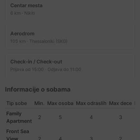
Centar mesta
6 km · Nikiti
Aerodrom
105 km · Thessaloniki (SKG)
Check-in / Check-out
Prijava od 15:00 · Odjava do 11:00
Informacije o sobama
Tip sobe
Min.
Max osoba
Max odraslih
Max dece
Br
Family
2
5
4
3
Apartment
Front Sea
View
2
4
3
2