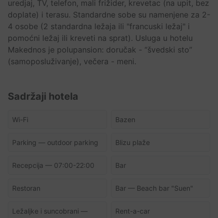
uredjaj, TV, telefon, mali frižider, krevetac (na upit, bez
doplate) i terasu. Standardne sobe su namenjene za 2-
4 osobe (2 standardna ležaja ili "francuski ležaj" i
pomoćni ležaj ili kreveti na sprat). Usluga u hotelu
Makednos je polupansion: doručak - “švedski sto”
(samoposluživanje), večera - meni.
Sadržaji hotela
Wi-Fi
Bazen
Parking — outdoor parking
Blizu plaže
Recepcija — 07:00-22:00
Bar
Restoran
Bar — Beach bar "Suen"
Ležaljke i suncobrani —
Rent-a-car