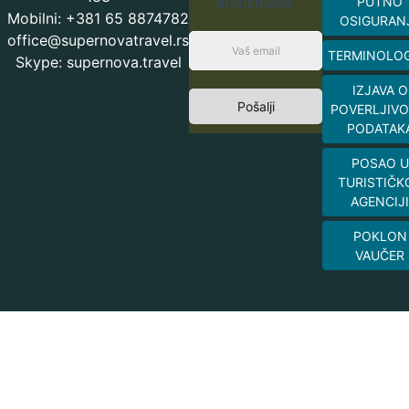
aranžmane.
PUTNO
Mobilni: +381 65 8874782
OSIGURAN
office@supernovatravel.rs
TERMINOLOG
Skype: supernova.travel
IZJAVA O
Pošalji
POVERLJIVO
PODATAK
POSAO U
TURISTIČK
AGENCIJI
POKLON
VAUČER