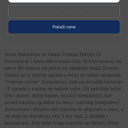
1 soba · 2 odraslih
Pokaži cene
Hotel Makednos se nalazi izmedju Nikitija (5
kilometara) i Neos Marmarasa (oko 15 kilometara), na
samo 80 metara od jedne od najlepših plaža Sitonije.
Sastoji se iz glavne zgrade u kojoj se nalazi recepcija,
"internet corner" (besplatno), sala za doručak/restoran
i 2 zgrade u kojima se nalaze sobe. Od sadržaja hotel
ima i bazen, dečiji bazen, jacuzzi (besplatno), bar
pored bazena, igralište za decu i parking (besplatno).
Suncobrani i ležaljke oko bazena su uključeni u cenu, a
na plaži se doplaćuju oko 5 eur (set: 2 ležaljke i
suncobran). Sve sobe imaju kupatilo sa fenom, klima