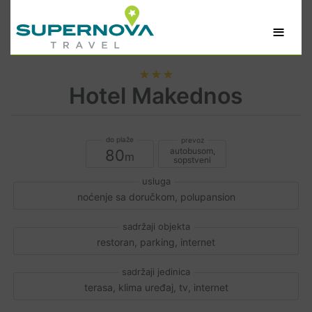
≡
★★★
Hotel Makednos
autobusom,
80
sopstveni
noćenje sa doručkom, polupansion
restoran, parking, internet
terasa, klima uređaj, tv, internet