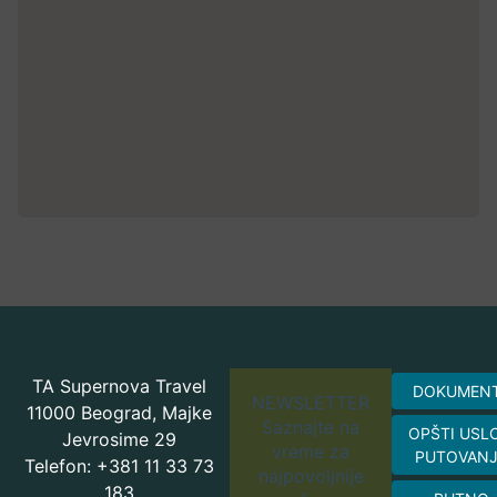
TA Supernova Travel
DOKUMEN
NEWSLETTER
11000 Beograd, Majke
Saznajte na
OPŠTI USL
Jevrosime 29
vreme za
PUTOVAN
Telefon: +381 11 33 73
najpovoljnije
183