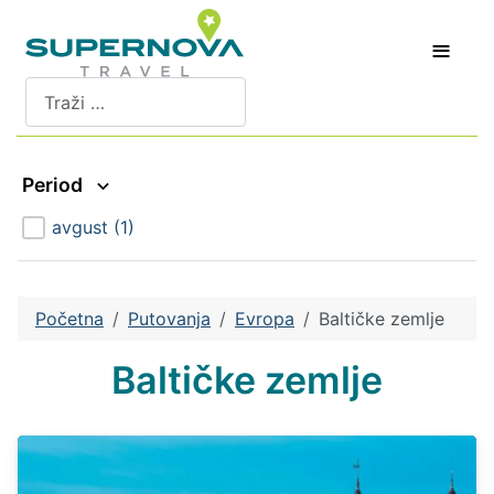
≡
Pretraži
Period
avgust
(1)
Početna
Putovanja
Evropa
Baltičke zemlje
Baltičke zemlje