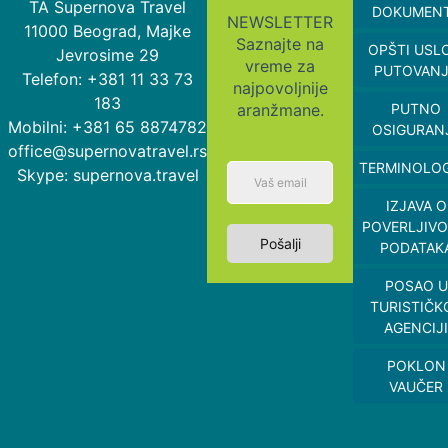
TA Supernova Travel
DOKUMEN
NEWSLETTER
11000 Beograd, Majke
Saznajte na
OPŠTI USL
Jevrosime 29
vreme za
PUTOVAN
Telefon: +381 11 33 73
najpovoljnije
183
aranžmane.
PUTNO
Mobilni: +381 65 8874782
OSIGURAN
office@supernovatravel.rs
TERMINOLOG
Skype: supernova.travel
IZJAVA O
POVERLJIVO
Pošalji
PODATAK
POSAO U
TURISTIČK
AGENCIJI
POKLON
VAUČER