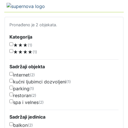
Pronađeno je 2 objekata.
Kategorija
★★★
(1)
★★★★
(1)
Sadržaji objekta
internet
(2)
kućni ljubimci dozvoljeni
(1)
parking
(1)
restoran
(2)
spa i velnes
(2)
Sadržaji jedinica
balkon
(2)