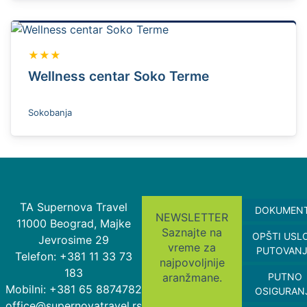
★★★
Wellness centar Soko Terme
Sokobanja
TA Supernova Travel
DOKUMEN
NEWSLETTER
11000 Beograd, Majke
Saznajte na
OPŠTI USL
Jevrosime 29
vreme za
PUTOVAN
Telefon: +381 11 33 73
najpovoljnije
183
aranžmane.
PUTNO
Mobilni: +381 65 8874782
OSIGURAN
office@supernovatravel.rs