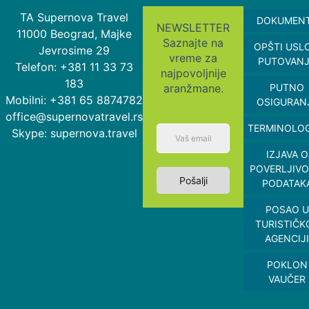
TA Supernova Travel
DOKUMEN
NEWSLETTER
11000 Beograd, Majke
Saznajte na
OPŠTI USL
Jevrosime 29
vreme za
PUTOVAN
Telefon: +381 11 33 73
najpovoljnije
183
aranžmane.
PUTNO
Mobilni: +381 65 8874782
OSIGURAN
office@supernovatravel.rs
TERMINOLOG
Skype: supernova.travel
IZJAVA O
POVERLJIVO
Pošalji
PODATAK
POSAO U
TURISTIČK
AGENCIJI
POKLON
VAUČER