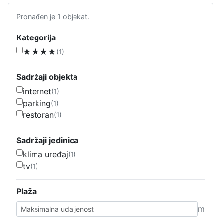
Pronađen je 1 objekat.
Kategorija
★★★★
(1)
Sadržaji objekta
internet
(1)
parking
(1)
restoran
(1)
Sadržaji jedinica
klima uređaj
(1)
tv
(1)
Plaža
m