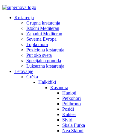
Krstarenja
Grupna krstarenja
Istočni Mediteran
Zapadni Mediteran
Severna Evropa
Topla mora
Poziciona krstarenja
Put oko sveta
Specijalna ponuda
Luksuzna krstarenja
Letovanje
Grčka
Halkidiki
Kasandra
Hanioti
Pefkohori
Polihrono
Posidi
Kalitea
Siviri
Skala Furka
Nea Skioni