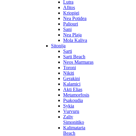
Lutra
Afitos
Kriopigi
Nea Potidea
Paliouri
Sani
Nea Plaja
Mola Kaliva
Sitonija
Sarti
Sarti Beach
Neos Marmaras
Toroni
Nikiti
Gerakini
Kalamici
Akti Elias
Metamorfosis
Psakoudia
Sykia
Vurvuru
Zaliv
Simonitiko
Kalimataria
Beach