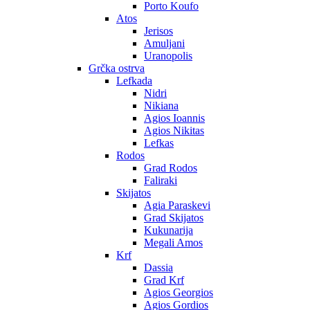
Porto Koufo
Atos
Jerisos
Amuljani
Uranopolis
Grčka ostrva
Lefkada
Nidri
Nikiana
Agios Ioannis
Agios Nikitas
Lefkas
Rodos
Grad Rodos
Faliraki
Skijatos
Agia Paraskevi
Grad Skijatos
Kukunarija
Megali Amos
Krf
Dassia
Grad Krf
Agios Georgios
Agios Gordios