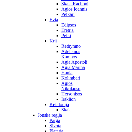
Skala Rachoni
Agios Ioannis
Pefkari
Evia
Edipsos
Eretria
Pefki
Krit
Rethymno
Adelianos
Kambos
Agia Apostoli
Agia Marina
Hania
Kolimbari
Agios
Nikolaosu
Hersonisos
Iraklion
Kefalonija
Skala
Jonska regija
Parga
Sivota
Plataria