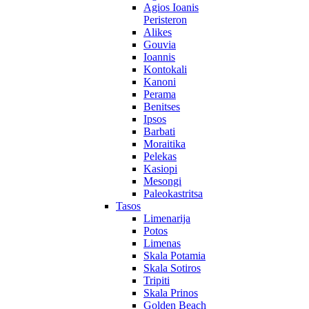
Agios Ioanis
Peristeron
Alikes
Gouvia
Ioannis
Kontokali
Kanoni
Perama
Benitses
Ipsos
Barbati
Moraitika
Pelekas
Kasiopi
Mesongi
Paleokastritsa
Tasos
Limenarija
Potos
Limenas
Skala Potamia
Skala Sotiros
Tripiti
Skala Prinos
Golden Beach