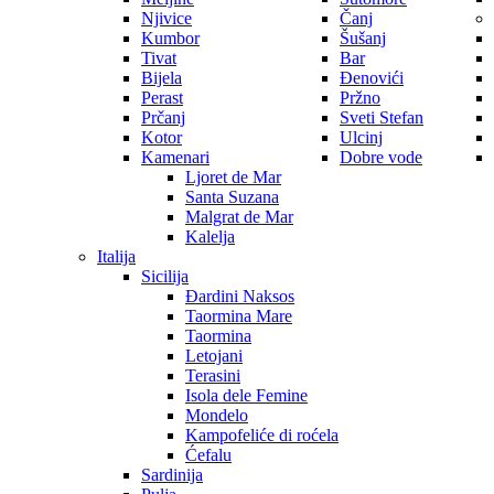
Njivice
Čanj
Kumbor
Šušanj
Tivat
Bar
Bijela
Đenovići
Perast
Pržno
Prčanj
Sveti Stefan
Kotor
Ulcinj
Kamenari
Dobre vode
Ljoret de Mar
Santa Suzana
Malgrat de Mar
Kalelja
Italija
Sicilija
Đardini Naksos
Taormina Mare
Taormina
Letojani
Terasini
Isola dele Femine
Mondelo
Kampofeliće di roćela
Ćefalu
Sardinija