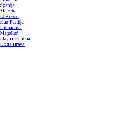
Španija
Majorka
El Arenal
Kan Pastilja
Palmanova
Magalluf
Playa de Palma
Kosta Brava