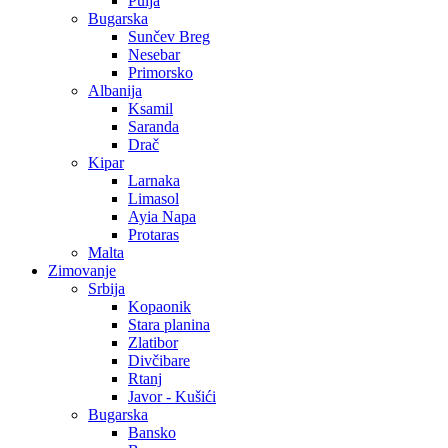
Pulja
Bugarska
Sunčev Breg
Nesebar
Primorsko
Albanija
Ksamil
Saranda
Drač
Kipar
Larnaka
Limasol
Ayia Napa
Protaras
Malta
Zimovanje
Srbija
Kopaonik
Stara planina
Zlatibor
Divčibare
Rtanj
Javor - Kušići
Bugarska
Bansko