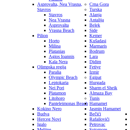
Asprovalta, Nea Vrasna,
Crna Gora
Stavros
Turska
Stavros
Alanja
Nea Vrasna
Antalija
Asprovalta
Belek
Vrasna Beach
Side
Pilion
Kemer
Horto
Kušadasi
Milina
Marmaris
Platanias
Bodrum
Agios Ioannis
Lara
Kala Nera
Didim
Olimpska regija
Fetiye
Paralia
Izmir
Olympic Beach
Egipat
Leptokaria
Hurgada
Nei Pori
Sharm el Sheik
Platamon
Almaza Bay
Litohoro
Tunis
Panteleimonas Beach
Hamamet
Kokino Nero
Jasmin Hamamet
Budva
Bečići
Herceg Novi
Rafailovići
Igalo
Petrovac
Meljine
Sutomore