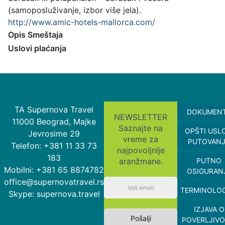
(samoposluživanje, izbor više jela).
http://www.amic-hotels-mallorca.com/
Opis Smeštaja
Uslovi plaćanja
TA Supernova Travel
DOKUMEN
NEWSLETTER
11000 Beograd, Majke
Saznajte na
OPŠTI USL
Jevrosime 29
vreme za
PUTOVAN
Telefon: +381 11 33 73
najpovoljnije
183
aranžmane.
PUTNO
Mobilni: +381 65 8874782
OSIGURAN
office@supernovatravel.rs
TERMINOLOG
Skype: supernova.travel
IZJAVA O
Pošalji
POVERLJIVO