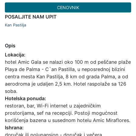
CENOVNIK
POSALJITE NAM UPIT
Kan Pastilja
Opis
Lokacija:
hotel Amic Gala se nalazi oko 100 m od peščane plaže
Playa de Palma - C`an Pastilla, u neposrednoj blizini
centra mesta Kan Pastilja, 8 km od grada Palma, a od
aerodroma je udaljen 2,5 km. Hotel raspolaže sa 126
soba.
Hotelska ponuda:
restoran, bar, Wi-Fi internet u zajedničkim
prostorijama, sef na recepciji. Postoji mogućnost
korišćenja bazena u susednom hotelu Amic Miraflores.
Ishrana:
doručak ili polupansion - doručak i večera