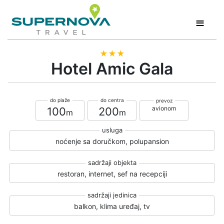
≡
★★★
Hotel Amic Gala
avionom
100
200
noćenje sa doručkom, polupansion
restoran, internet, sef na recepciji
balkon, klima uređaj, tv