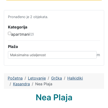
Pronađeno je 2 objekata.
Kategorija
apartmani
(2)
Plaža
m
Početna
Letovanje
Grčka
Halkidiki
Kasandra
Nea Plaja
Nea Plaja