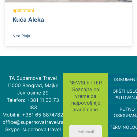
apartmani
Kuća Aleka
Nea Plaja
TA Supernova Travel
DOKUMEN
NEWSLETTER
11000 Beograd, Majke
Saznajte na
OPŠTI USL
Jevrosime 29
vreme za
PUTOVAN
Telefon: +381 11 33 73
najpovoljnije
183
aranžmane.
PUTNO
Mobilni: +381 65 8874782
OSIGURAN
office@supernovatravel.rs
TERMINOLOG
Skype: supernova.travel