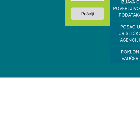
IZJAVA O
POVERLJIVO
Pošalji
PODATAK
POSAO U
TURISTIČK
AGENCIJI
POKLON
VAUČER