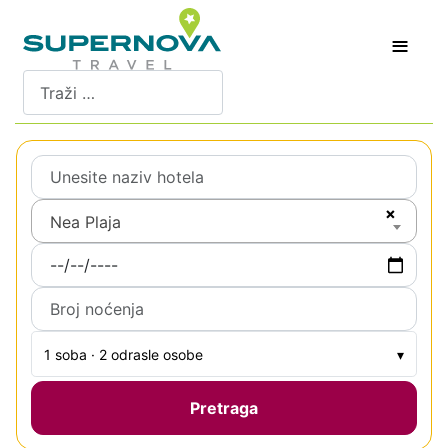
≡
Pretraži
×
Nea Plaja
1 soba · 2 odrasle osobe
▾
Pretraga