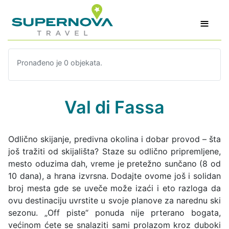
≡
Pronađeno je 0 objekata.
Val di Fassa
Odlično skijanje, predivna okolina i dobar provod – šta
još tražiti od skijališta? Staze su odlično pripremljene,
mesto oduzima dah, vreme je pretežno sunčano (8 od
10 dana), a hrana izvrsna. Dodajte ovome još i solidan
broj mesta gde se uveče može izaći i eto razloga da
ovu destinaciju uvrstite u svoje planove za narednu ski
sezonu. „Off piste“ ponuda nije prterano bogata,
većinom ćete se snalaziti sami prolazom kroz duboki