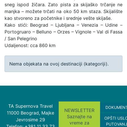
sneg ispod žičara. Zato pista za skijaško trčanje ne
manjka – možete trčati na oko 50 km staza. Skijalište
kao stvoreno za početnike i srednje vešte skijaše.
Kako stići: Beograd – Ljubljana – Venezia – Udine –
Portogruaro – Belluno – Orzes – Vignole – Val di Fassa
/ San Pelegrino
Udaljenost: cca 860 km
Info
Nema objekata na ovoj destinaciji (kategoriji).
TA Supernova Travel
DOKUMEN
NEWSLETTER
11000 Beograd, Majke
Saznajte na
OPŠTI USL
Jevrosime 29
vreme za
PUTOVAN
Telefon: +381 11 33 73