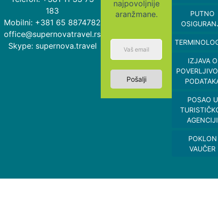
najpovoljnije
183
aranžmane.
PUTNO
Mobilni: +381 65 8874782
OSIGURAN
office@supernovatravel.rs
TERMINOLOG
Skype: supernova.travel
IZJAVA O
POVERLJIVO
Pošalji
PODATAK
POSAO U
TURISTIČK
AGENCIJI
POKLON
VAUČER