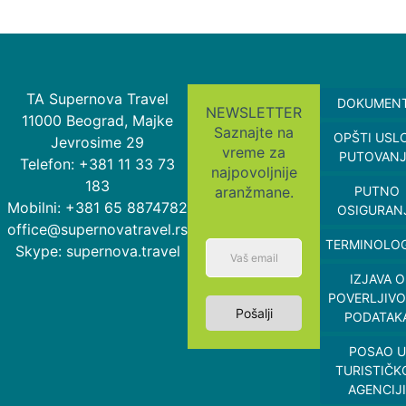
TA Supernova Travel
DOKUMEN
NEWSLETTER
11000 Beograd, Majke
Saznajte na
OPŠTI USL
Jevrosime 29
vreme za
PUTOVAN
Telefon: +381 11 33 73
najpovoljnije
183
aranžmane.
PUTNO
Mobilni: +381 65 8874782
OSIGURAN
office@supernovatravel.rs
TERMINOLOG
Skype: supernova.travel
IZJAVA O
POVERLJIVO
Pošalji
PODATAK
POSAO U
TURISTIČK
AGENCIJI