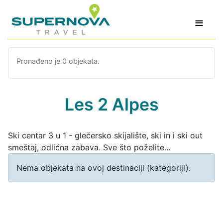
≡
Pronađeno je 0 objekata.
Les 2 Alpes
Ski centar 3 u 1 - glečersko skijalište, ski in i ski out
smeštaj, odlična zabava. Sve što poželite...
Info
Nema objekata na ovoj destinaciji (kategoriji).