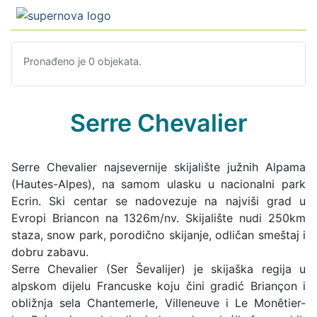
Pronađeno je 0 objekata.
Serre Chevalier
Serre Chevalier najsevernije skijalište južnih Alpama
(Hautes-Alpes), na samom ulasku u nacionalni park
Ecrin. Ski centar se nadovezuje na najviši grad u
Evropi Briancon na 1326m/nv. Skijalište nudi 250km
staza, snow park, porodično skijanje, odličan smeštaj i
dobru zabavu.
Serre Chevalier (Ser Ševalijer) je skijaška regija u
alpskom dijelu Francuske koju čini gradić Briançon i
obližnja sela Chantemerle, Villeneuve i Le Monêtier-