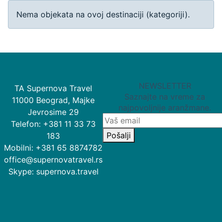
Info
Nema objekata na ovoj destinaciji (kategoriji).
NEWSLETTER
TA Supernova Travel
Saznajte na vreme za
11000 Beograd, Majke
najpovoljnije aranžmane.
Jevrosime 29
Telefon: +381 11 33 73
Pošalji
183
Mobilni: +381 65 8874782
office@supernovatravel.rs
Skype: supernova.travel