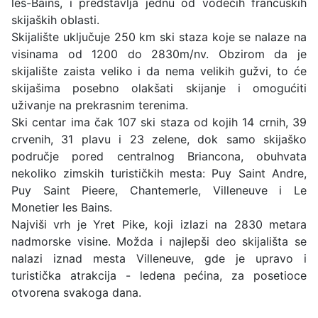
les-Bains, i predstavlja jednu od vodećih francuskih
skijaških oblasti.
Skijalište uključuje 250 km ski staza koje se nalaze na
visinama od 1200 do 2830m/nv. Obzirom da je
skijalište zaista veliko i da nema velikih gužvi, to će
skijašima posebno olakšati skijanje i omogućiti
uživanje na prekrasnim terenima.
Ski centar ima čak 107 ski staza od kojih 14 crnih, 39
crvenih, 31 plavu i 23 zelene, dok samo skijaško
područje pored centralnog Briancona, obuhvata
nekoliko zimskih turističkih mesta: Puy Saint Andre,
Puy Saint Pieere, Chantemerle, Villeneuve i Le
Monetier les Bains.
Najviši vrh je Yret Pike, koji izlazi na 2830 metara
nadmorske visine. Možda i najlepši deo skijališta se
nalazi iznad mesta Villeneuve, gde je upravo i
turistička atrakcija - ledena pećina, za posetioce
otvorena svakoga dana.