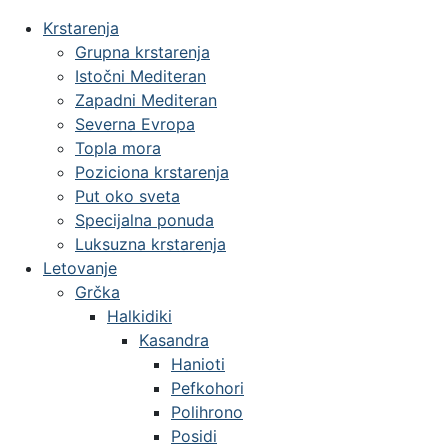
Krstarenja
Grupna krstarenja
Istočni Mediteran
Zapadni Mediteran
Severna Evropa
Topla mora
Poziciona krstarenja
Put oko sveta
Specijalna ponuda
Luksuzna krstarenja
Letovanje
Grčka
Halkidiki
Kasandra
Hanioti
Pefkohori
Polihrono
Posidi