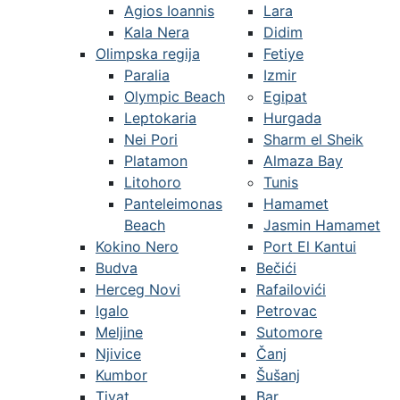
Agios Ioannis
Lara
Kala Nera
Didim
Olimpska regija
Fetiye
Paralia
Izmir
Olympic Beach
Egipat
Leptokaria
Hurgada
Nei Pori
Sharm el Sheik
Platamon
Almaza Bay
Litohoro
Tunis
Panteleimonas
Hamamet
Beach
Jasmin Hamamet
Kokino Nero
Port El Kantui
Budva
Bečići
Herceg Novi
Rafailovići
Igalo
Petrovac
Meljine
Sutomore
Njivice
Čanj
Kumbor
Šušanj
Tivat
Bar