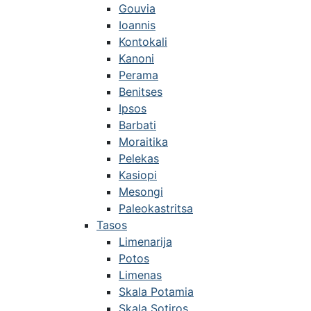
Gouvia
Ioannis
Kontokali
Kanoni
Perama
Benitses
Ipsos
Barbati
Moraitika
Pelekas
Kasiopi
Mesongi
Paleokastritsa
Tasos
Limenarija
Potos
Limenas
Skala Potamia
Skala Sotiros