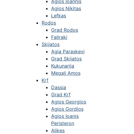
Agios Ioannis
Agios Nikitas
Lefkas
Rodos
Grad Rodos
Faliraki
Skijatos
Agia Paraskevi
Grad Skijatos
Kukunarija
Megali Amos
Krf
Dassia
Grad Krf
Agios Georgios
Agios Gordios
Agios Ioanis
Peristeron
Alikes