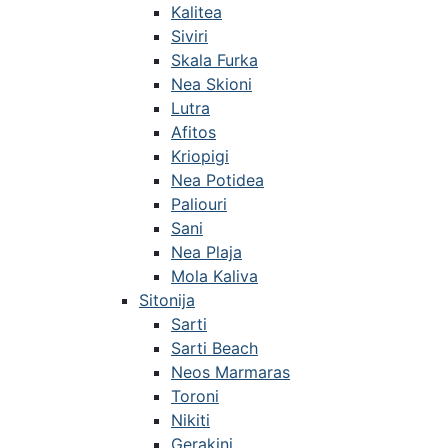
Kalitea
Siviri
Skala Furka
Nea Skioni
Lutra
Afitos
Kriopigi
Nea Potidea
Paliouri
Sani
Nea Plaja
Mola Kaliva
Sitonija
Sarti
Sarti Beach
Neos Marmaras
Toroni
Nikiti
Gerakini