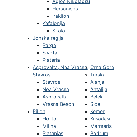
Agios Nikolaosu
Hersonisos
Iraklion
Kefalonija
Skala
Jonska regija
Parga
Sivota
Plataria
Asprovalta, Nea Vrasna,
Crna Gora
Stavros
Turska
Stavros
Alanja
Nea Vrasna
Antalija
Asprovalta
Belek
Vrasna Beach
Side
Pilion
Kemer
Horto
Kušadasi
Milina
Marmaris
Platanias
Bodrum