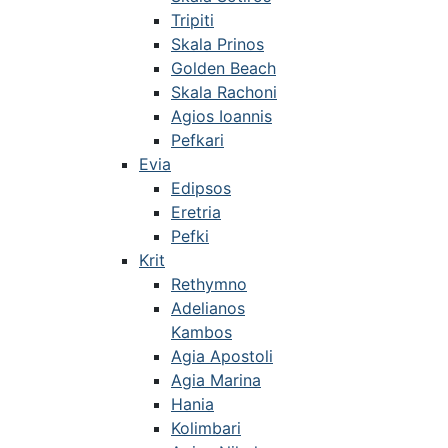
Tripiti
Skala Prinos
Golden Beach
Skala Rachoni
Agios Ioannis
Pefkari
Evia
Edipsos
Eretria
Pefki
Krit
Rethymno
Adelianos
Kambos
Agia Apostoli
Agia Marina
Hania
Kolimbari