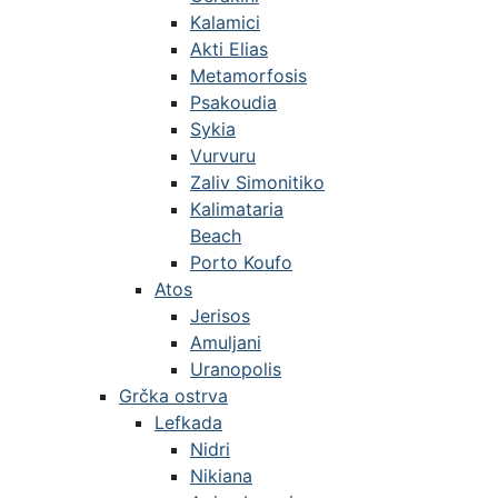
Kalamici
Akti Elias
Metamorfosis
Psakoudia
Sykia
Vurvuru
Zaliv Simonitiko
Kalimataria
Beach
Porto Koufo
Atos
Jerisos
Amuljani
Uranopolis
Grčka ostrva
Lefkada
Nidri
Nikiana