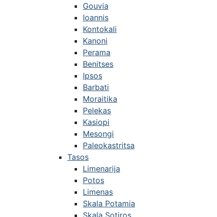
Gouvia
Ioannis
Kontokali
Kanoni
Perama
Benitses
Ipsos
Barbati
Moraitika
Pelekas
Kasiopi
Mesongi
Paleokastritsa
Tasos
Limenarija
Potos
Limenas
Skala Potamia
Skala Sotiros