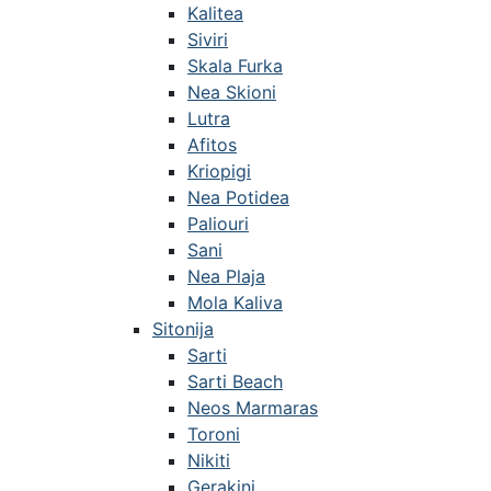
Kalitea
Siviri
Skala Furka
Nea Skioni
Lutra
Afitos
Kriopigi
Nea Potidea
Paliouri
Sani
Nea Plaja
Mola Kaliva
Sitonija
Sarti
Sarti Beach
Neos Marmaras
Toroni
Nikiti
Gerakini