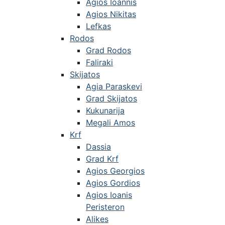
Agios Ioannis
Agios Nikitas
Lefkas
Rodos
Grad Rodos
Faliraki
Skijatos
Agia Paraskevi
Grad Skijatos
Kukunarija
Megali Amos
Krf
Dassia
Grad Krf
Agios Georgios
Agios Gordios
Agios Ioanis
Peristeron
Alikes