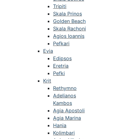
Tripiti
Skala Prinos
Golden Beach
Skala Rachoni
Agios Ioannis
Pefkari
Evia
Edipsos
Eretria
Pefki
Krit
Rethymno
Adelianos
Kambos
Agia Apostoli
Agia Marina
Hania
Kolimbari