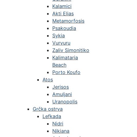
Kalamici
Akti Elias
Metamorfosis
Psakoudia
Sykia
Vurvuru
Zaliv Simonitiko
Kalimataria
Beach
Porto Koufo
Atos
Jerisos
Amuljani
Uranopolis
Grčka ostrva
Lefkada
Nidri
Nikiana