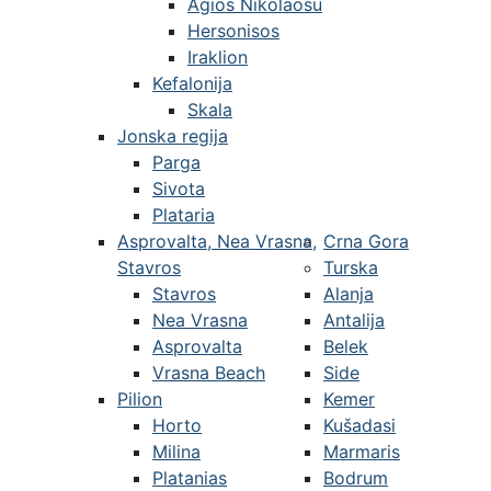
Agios Nikolaosu
Hersonisos
Iraklion
Kefalonija
Skala
Jonska regija
Parga
Sivota
Plataria
Asprovalta, Nea Vrasna,
Crna Gora
Stavros
Turska
Stavros
Alanja
Nea Vrasna
Antalija
Asprovalta
Belek
Vrasna Beach
Side
Pilion
Kemer
Horto
Kušadasi
Milina
Marmaris
Platanias
Bodrum