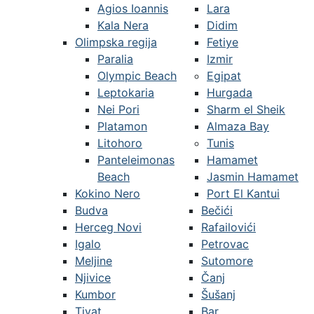
Agios Ioannis
Lara
Kala Nera
Didim
Olimpska regija
Fetiye
Paralia
Izmir
Olympic Beach
Egipat
Leptokaria
Hurgada
Nei Pori
Sharm el Sheik
Platamon
Almaza Bay
Litohoro
Tunis
Panteleimonas
Hamamet
Beach
Jasmin Hamamet
Kokino Nero
Port El Kantui
Budva
Bečići
Herceg Novi
Rafailovići
Igalo
Petrovac
Meljine
Sutomore
Njivice
Čanj
Kumbor
Šušanj
Tivat
Bar