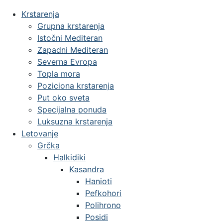
Krstarenja
Grupna krstarenja
Istočni Mediteran
Zapadni Mediteran
Severna Evropa
Topla mora
Poziciona krstarenja
Put oko sveta
Specijalna ponuda
Luksuzna krstarenja
Letovanje
Grčka
Halkidiki
Kasandra
Hanioti
Pefkohori
Polihrono
Posidi