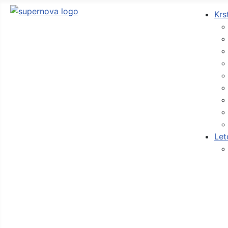
Krs
Let