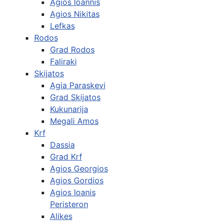
Agios Ioannis
Agios Nikitas
Lefkas
Rodos
Grad Rodos
Faliraki
Skijatos
Agia Paraskevi
Grad Skijatos
Kukunarija
Megali Amos
Krf
Dassia
Grad Krf
Agios Georgios
Agios Gordios
Agios Ioanis
Peristeron
Alikes