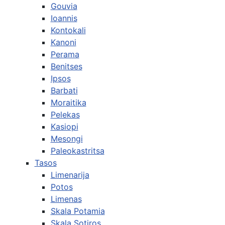
Gouvia
Ioannis
Kontokali
Kanoni
Perama
Benitses
Ipsos
Barbati
Moraitika
Pelekas
Kasiopi
Mesongi
Paleokastritsa
Tasos
Limenarija
Potos
Limenas
Skala Potamia
Skala Sotiros