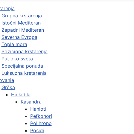
tarenja
Grupna krstarenja
Istočni Mediteran
Zapadni Mediteran
Severna Evropa
Topla mora
Poziciona krstarenja
Put oko sveta
Specijalna ponuda
Luksuzna krstarenja
ovanje
Grčka
Halkidiki
Kasandra
Hanioti
Pefkohori
Polihrono
Posidi