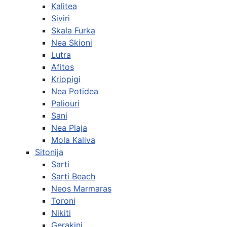
Kalitea
Siviri
Skala Furka
Nea Skioni
Lutra
Afitos
Kriopigi
Nea Potidea
Paliouri
Sani
Nea Plaja
Mola Kaliva
Sitonija
Sarti
Sarti Beach
Neos Marmaras
Toroni
Nikiti
Gerakini