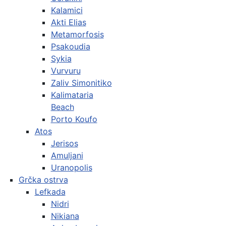
Kalamici
Akti Elias
Metamorfosis
Psakoudia
Sykia
Vurvuru
Zaliv Simonitiko
Kalimataria
Beach
Porto Koufo
Atos
Jerisos
Amuljani
Uranopolis
Grčka ostrva
Lefkada
Nidri
Nikiana