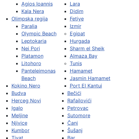
Agios Ioannis
Lara
Kala Nera
Didim
Olimpska regija
Fetiye
Paralia
Izmir
Olympic Beach
Egipat
Leptokaria
Hurgada
Nei Pori
Sharm el Sheik
Platamon
Almaza Bay
Litohoro
Tunis
Panteleimonas
Hamamet
Beach
Jasmin Hamamet
Kokino Nero
Port El Kantui
Budva
Bečići
Herceg Novi
Rafailovići
Igalo
Petrovac
Meljine
Sutomore
Njivice
Čanj
Kumbor
Šušanj
Tivat
Bar