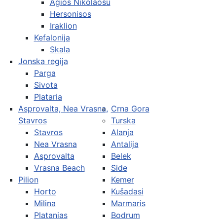
Agios Nikolaosu
Hersonisos
Iraklion
Kefalonija
Skala
Jonska regija
Parga
Sivota
Plataria
Asprovalta, Nea Vrasna,
Crna Gora
Stavros
Turska
Stavros
Alanja
Nea Vrasna
Antalija
Asprovalta
Belek
Vrasna Beach
Side
Pilion
Kemer
Horto
Kušadasi
Milina
Marmaris
Platanias
Bodrum