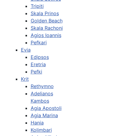
Tripiti
Skala Prinos
Golden Beach
Skala Rachoni
Agios Ioannis
Pefkari
Evia
Edipsos
Eretria
Pefki
Krit
Rethymno
Adelianos
Kambos
Agia Apostoli
Agia Marina
Hania
Kolimbari