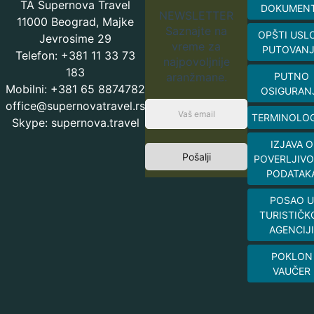
TA Supernova Travel
DOKUMEN
NEWSLETTER
11000 Beograd, Majke
Saznajte na
OPŠTI USL
Jevrosime 29
vreme za
PUTOVAN
Telefon: +381 11 33 73
najpovoljnije
183
aranžmane.
PUTNO
Mobilni: +381 65 8874782
OSIGURAN
office@supernovatravel.rs
TERMINOLOG
Skype: supernova.travel
IZJAVA O
Pošalji
POVERLJIVO
PODATAK
POSAO U
TURISTIČK
AGENCIJI
POKLON
VAUČER