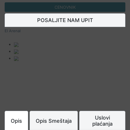
CENOVNIK
POSALJITE NAM UPIT
El Arenal
Uslovi
Opis
Opis Smeštaja
plaćanja