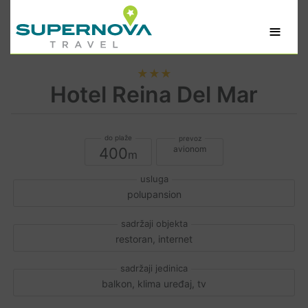
≡
★★★
Hotel Reina Del Mar
avionom
400
polupansion
restoran, internet
balkon, klima uređaj, tv