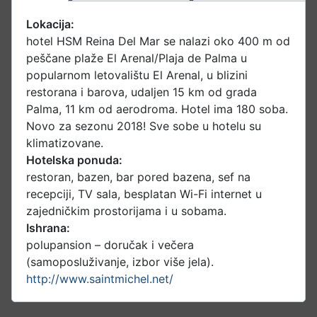
Lokacija:
hotel HSM Reina Del Mar se nalazi oko 400 m od
peščane plaže El Arenal/Plaja de Palma u
popularnom letovalištu El Arenal, u blizini
restorana i barova, udaljen 15 km od grada
Palma, 11 km od aerodroma. Hotel ima 180 soba.
Novo za sezonu 2018! Sve sobe u hotelu su
klimatizovane.
Hotelska ponuda:
restoran, bazen, bar pored bazena, sef na
recepciji, TV sala, besplatan Wi-Fi internet u
zajedničkim prostorijama i u sobama.
Ishrana:
polupansion – doručak i večera
(samoposluživanje, izbor više jela).
http://www.saintmichel.net/