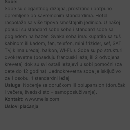
Sobe:
Sobe su elegantnog dizajna, prostrane i potpuno
opremljene po savremenim standardima. Hotel
raspolaže sa više tipova smeštajnih jedinica. U našoj
ponudi su standard sobe sobe i standard sobe sa
pogledom na bazen. Svaka soba ima: kupatilo sa tuš
kabinom ili kadom, fen, telefon, mini frižider, sef, SAT
TV, klima uređaj, balkon, WI-FI. ). Sobe su po strukturi
dvokrevetne (poseduju francuski ležaj ili 2 odvojena
kreveta) dok su svi ostali ležajevi u sobi pomoćni (za
dete do 12 godina). Jednokrevetna soba je isključivo
za 1 osobu, 1 standardni ležaj.
Usluga
: Noćenje sa doručkom ili polupansion (doručak
i večera, švedski sto – samoposluživanje).
Kontakt
: www.melia.com
Uslovi plaćanja