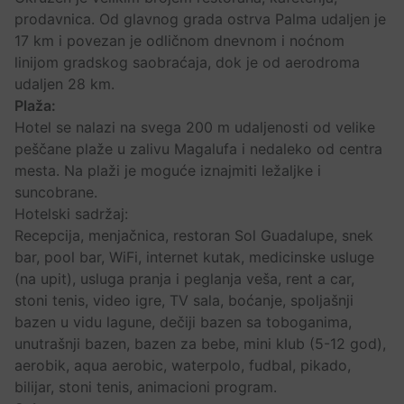
prodavnica. Od glavnog grada ostrva Palma udaljen je
17 km i povezan je odličnom dnevnom i noćnom
linijom gradskog saobraćaja, dok je od aerodroma
udaljen 28 km.
Plaža:
Hotel se nalazi na svega 200 m udaljenosti od velike
peščane plaže u zalivu Magalufa i nedaleko od centra
mesta. Na plaži je moguće iznajmiti ležaljke i
suncobrane.
Hotelski sadržaj:
Recepcija, menjačnica, restoran Sol Guadalupe, snek
bar, pool bar, WiFi, internet kutak, medicinske usluge
(na upit), usluga pranja i peglanja veša, rent a car,
stoni tenis, video igre, TV sala, boćanje, spoljašnji
bazen u vidu lagune, dečiji bazen sa toboganima,
unutrašnji bazen, bazen za bebe, mini klub (5-12 god),
aerobik, aqua aerobic, waterpolo, fudbal, pikado,
bilijar, stoni tenis, animacioni program.