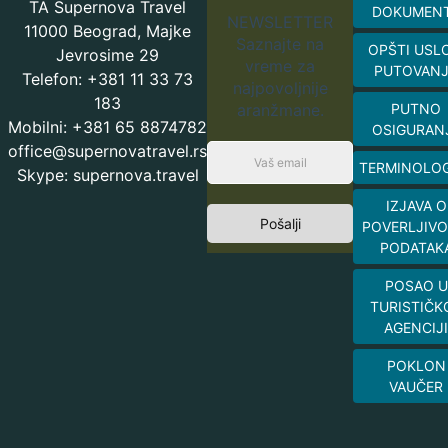
TA Supernova Travel
DOKUMEN
NEWSLETTER
11000 Beograd, Majke
Saznajte na
OPŠTI USL
Jevrosime 29
vreme za
PUTOVAN
Telefon: +381 11 33 73
najpovoljnije
183
aranžmane.
PUTNO
Mobilni: +381 65 8874782
OSIGURAN
office@supernovatravel.rs
TERMINOLOG
Skype: supernova.travel
IZJAVA O
Pošalji
POVERLJIVO
PODATAK
POSAO U
TURISTIČK
AGENCIJI
POKLON
VAUČER