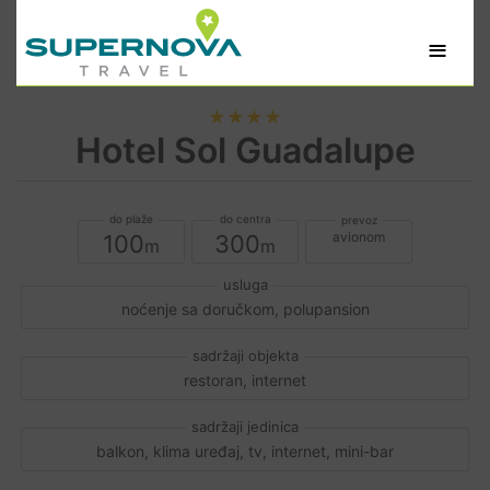
≡
★★★★
Hotel Sol Guadalupe
avionom
100
300
noćenje sa doručkom, polupansion
restoran, internet
balkon, klima uređaj, tv, internet, mini-bar