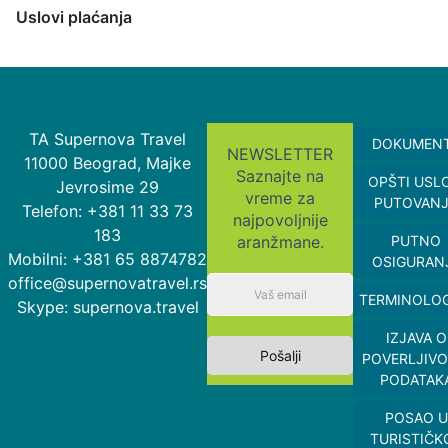
Uslovi plaćanja
TA Supernova Travel
DOKUMEN
NEWSLETTER
11000 Beograd, Majke
Saznajte na
OPŠTI USL
Jevrosime 29
vreme za
PUTOVAN
Telefon: +381 11 33 73
najpovoljnije
183
aranžmane.
PUTNO
Mobilni: +381 65 8874782
OSIGURAN
office@supernovatravel.rs
TERMINOLOG
Skype: supernova.travel
IZJAVA O
Pošalji
POVERLJIVO
PODATAK
POSAO U
TURISTIČK