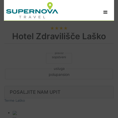
≡
★★★★
Hotel Zdravilišče Laško
sopstveni
polupansion
POSALJITE NAM UPIT
Terme Laško