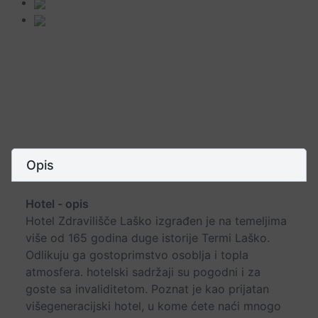
Opis
Hotel - opis
Hotel Zdravilišče Laško izgrađen je na temeljima
više od 165 godina duge istorije Termi Laško.
Odlikuju ga gostoprimstvo osoblja i topla
atmosfera. hotelski sadržaji su pogodni i za
goste sa invaliditetom. Poznat je kao prijatan
višegeneracijski hotel, u kome ćete naći mnogo