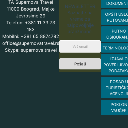
TA Supernova Travel
DOKUMEN
NEWSLETTER
11000 Beograd, Majke
Saznajte na
OPŠTI USL
Jevrosime 29
vreme za
PUTOVAN
Telefon: +381 11 33 73
najpovoljnije
183
aranžmane.
PUTNO
Mobilni: +381 65 8874782
OSIGURAN
office@supernovatravel.rs
TERMINOLOG
Skype: supernova.travel
IZJAVA O
Pošalji
POVERLJIVO
PODATAK
POSAO U
TURISTIČK
AGENCIJI
POKLON
VAUČER