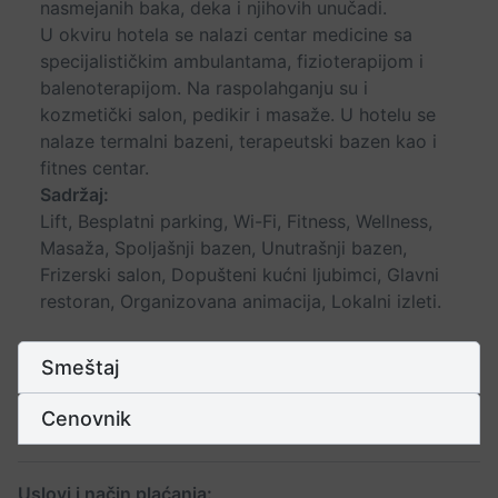
nasmejanih baka, deka i njihovih unučadi.
U okviru hotela se nalazi centar medicine sa
specijalističkim ambulantama, fizioterapijom i
balenoterapijom. Na raspolahganju su i
kozmetički salon, pedikir i masaže. U hotelu se
nalaze termalni bazeni, terapeutski bazen kao i
fitnes centar.
Sadržaj:
Lift, Besplatni parking, Wi-Fi, Fitness, Wellness,
Masaža, Spoljašnji bazen, Unutrašnji bazen,
Frizerski salon, Dopušteni kućni ljubimci, Glavni
restoran, Organizovana animacija, Lokalni izleti.
Smeštaj
Cenovnik
Uslovi i način plaćanja: