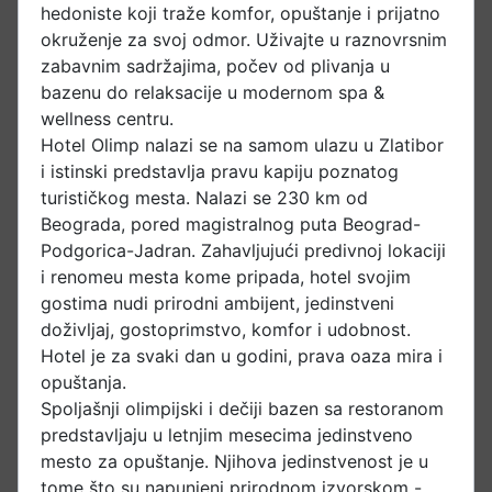
hedoniste koji traže komfor, opuštanje i prijatno
okruženje za svoj odmor. Uživajte u raznovrsnim
zabavnim sadržajima, počev od plivanja u
bazenu do relaksacije u modernom spa &
wellness centru.
Hotel Olimp nalazi se na samom ulazu u Zlatibor
i istinski predstavlja pravu kapiju poznatog
turističkog mesta. Nalazi se 230 km od
Beograda, pored magistralnog puta Beograd-
Podgorica-Jadran. Zahavljujući predivnoj lokaciji
i renomeu mesta kome pripada, hotel svojim
gostima nudi prirodni ambijent, jedinstveni
doživljaj, gostoprimstvo, komfor i udobnost.
Hotel je za svaki dan u godini, prava oaza mira i
opuštanja.
Spoljašnji olimpijski i dečiji bazen sa restoranom
predstavljaju u letnjim mesecima jedinstveno
mesto za opuštanje. Njihova jedinstvenost je u
tome što su napunjeni prirodnom izvorskom -