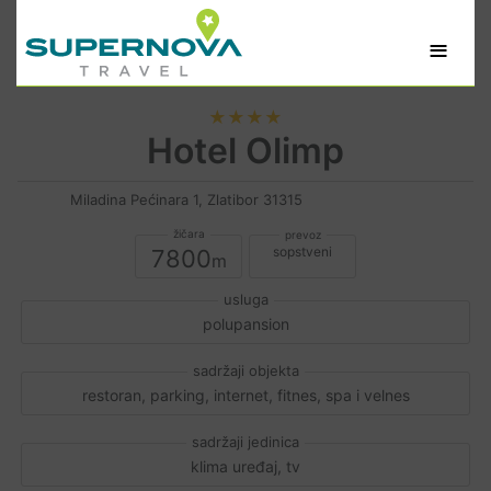
≡
★★★★
Hotel Olimp
Miladina Pećinara 1, Zlatibor 31315
sopstveni
7800
polupansion
restoran, parking, internet, fitnes, spa i velnes
klima uređaj, tv