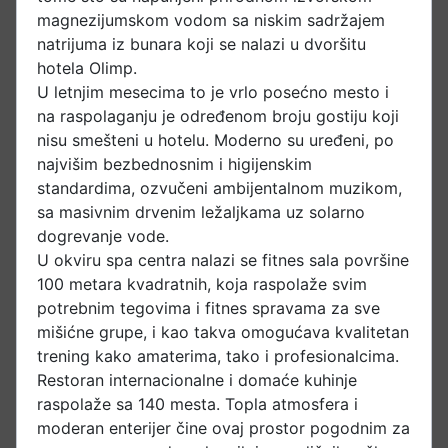
magnezijumskom vodom sa niskim sadržajem
natrijuma iz bunara koji se nalazi u dvoršitu
hotela Olimp.
U letnjim mesecima to je vrlo posećno mesto i
na raspolaganju je određenom broju gostiju koji
nisu smešteni u hotelu. Moderno su uređeni, po
najvišim bezbednosnim i higijenskim
standardima, ozvučeni ambijentalnom muzikom,
sa masivnim drvenim ležaljkama uz solarno
dogrevanje vode.
U okviru spa centra nalazi se fitnes sala površine
100 metara kvadratnih, koja raspolaže svim
potrebnim tegovima i fitnes spravama za sve
mišićne grupe, i kao takva omogućava kvalitetan
trening kako amaterima, tako i profesionalcima.
Restoran internacionalne i domaće kuhinje
raspolaže sa 140 mesta. Topla atmosfera i
moderan enterijer čine ovaj prostor pogodnim za