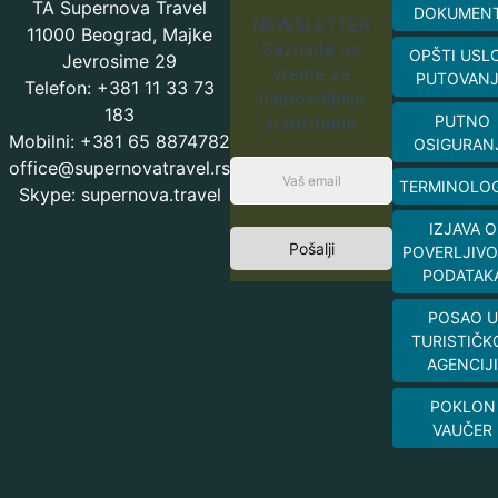
TA Supernova Travel
DOKUMEN
NEWSLETTER
11000 Beograd, Majke
Saznajte na
OPŠTI USL
Jevrosime 29
vreme za
PUTOVAN
Telefon: +381 11 33 73
najpovoljnije
183
aranžmane.
PUTNO
Mobilni: +381 65 8874782
OSIGURAN
office@supernovatravel.rs
TERMINOLOG
Skype: supernova.travel
IZJAVA O
Pošalji
POVERLJIVO
PODATAK
POSAO U
TURISTIČK
AGENCIJI
POKLON
VAUČER