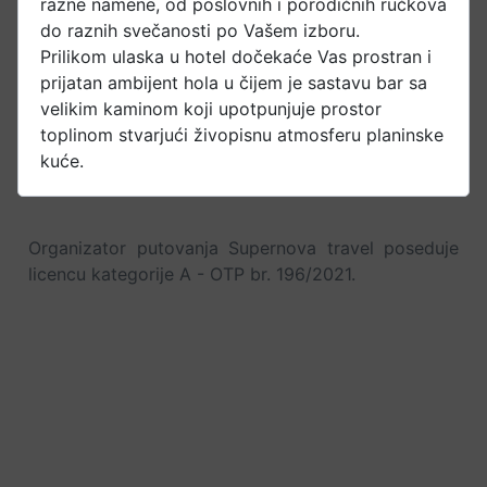
razne namene, od poslovnih i porodičnih ručkova
do raznih svečanosti po Vašem izboru.
Prilikom ulaska u hotel dočekaće Vas prostran i
prijatan ambijent hola u čijem je sastavu bar sa
velikim kaminom koji upotpunjuje prostor
toplinom stvarjući živopisnu atmosferu planinske
kuće.
Organizator putovanja Supernova travel poseduje
licencu kategorije A - OTP br. 196/2021.