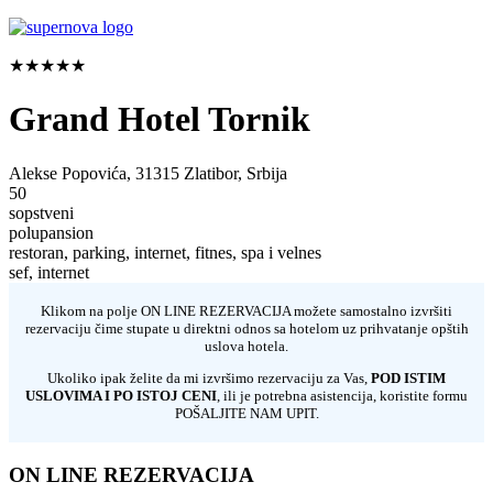
★★★★★
Grand Hotel Tornik
Alekse Popovića, 31315 Zlatibor, Srbija
50
sopstveni
polupansion
restoran, parking, internet, fitnes, spa i velnes
sef, internet
Klikom na polje ON LINE REZERVACIJA možete samostalno izvršiti
rezervaciju čime stupate u direktni odnos sa hotelom uz prihvatanje opštih
uslova hotela.
Ukoliko ipak želite da mi izvršimo rezervaciju za Vas,
POD ISTIM
USLOVIMA I PO ISTOJ CENI
, ili je potrebna asistencija, koristite formu
POŠALJITE NAM UPIT.
ON LINE REZERVACIJA