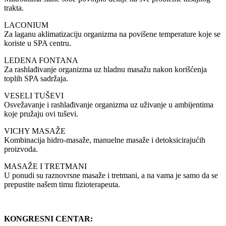
trakta.
LACONIUM
Za laganu aklimatizaciju organizma na povišene temperature koje se
koriste u SPA centru.
LEDENA FONTANA
Za rashlađivanje organizma uz hladnu masažu nakon korišćenja
toplih SPA sadržaja.
VESELI TUŠEVI
Osvežavanje i rashlađivanje organizma uz uživanje u ambijentima
koje pružaju ovi tuševi.
VICHY MASAŽE
Kombinacija hidro-masaže, manuelne masaže i detoksicirajućih
proizvoda.
MASAŽE I TRETMANI
U ponudi su raznovrsne masaže i tretmani, a na vama je samo da se
prepustite našem timu fizioterapeuta.
KONGRESNI CENTAR: