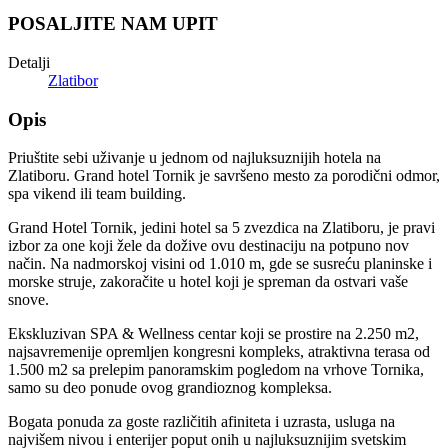
POSALJITE NAM UPIT
Detalji
Zlatibor
Opis
Priuštite sebi uživanje u jednom od najluksuznijih hotela na
Zlatiboru. Grand hotel Tornik je savršeno mesto za porodični odmor,
spa vikend ili team building.
Grand Hotel Tornik, jedini hotel sa 5 zvezdica na Zlatiboru, je pravi
izbor za one koji žele da dožive ovu destinaciju na potpuno nov
način. Na nadmorskoj visini od 1.010 m, gde se susreću planinske i
morske struje, zakoračite u hotel koji je spreman da ostvari vaše
snove.
Ekskluzivan SPA & Wellness centar koji se prostire na 2.250 m2,
najsavremenije opremljen kongresni kompleks, atraktivna terasa od
1.500 m2 sa prelepim panoramskim pogledom na vrhove Tornika,
samo su deo ponude ovog grandioznog kompleksa.
Bogata ponuda za goste različitih afiniteta i uzrasta, usluga na
najvišem nivou i enterijer poput onih u najluksuznijim svetskim