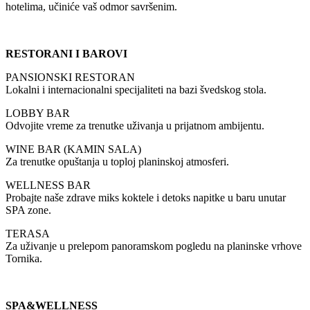
hotelima, učiniće vaš odmor savršenim.
RESTORANI I BAROVI
PANSIONSKI RESTORAN
Lokalni i internacionalni specijaliteti na bazi švedskog stola.
LOBBY BAR
Odvojite vreme za trenutke uživanja u prijatnom ambijentu.
WINE BAR (KAMIN SALA)
Za trenutke opuštanja u toploj planinskoj atmosferi.
WELLNESS BAR
Probajte naše zdrave miks koktele i detoks napitke u baru unutar
SPA zone.
TERASA
Za uživanje u prelepom panoramskom pogledu na planinske vrhove
Tornika.
SPA&WELLNESS