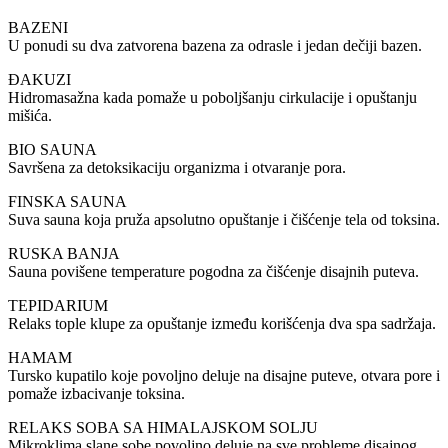
BAZENI
U ponudi su dva zatvorena bazena za odrasle i jedan dečiji bazen.
ĐAKUZI
Hidromasažna kada pomaže u poboljšanju cirkulacije i opuštanju
mišića.
BIO SAUNA
Savršena za detoksikaciju organizma i otvaranje pora.
FINSKA SAUNA
Suva sauna koja pruža apsolutno opuštanje i čišćenje tela od toksina.
RUSKA BANJA
Sauna povišene temperature pogodna za čišćenje disajnih puteva.
TEPIDARIUM
Relaks tople klupe za opuštanje između korišćenja dva spa sadržaja.
HAMAM
Tursko kupatilo koje povoljno deluje na disajne puteve, otvara pore i
pomaže izbacivanje toksina.
RELAKS SOBA SA HIMALAJSKOM SOLJU
Mikroklima slane sobe povoljno deluje na sve probleme disajnog